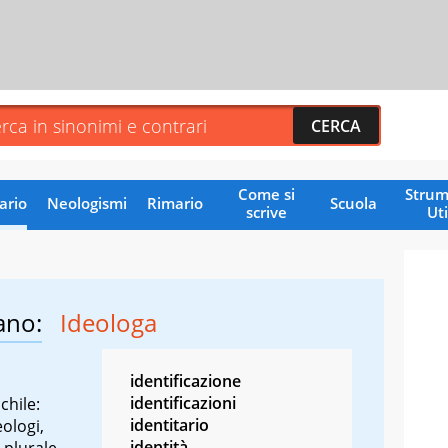
Come si
Strum
ario
Neologismi
Rimario
Scuola
scrive
Uti
ano:
Ideologa
identificazione
identificazioni
chile:
identitario
eologi,
identità
 plurale