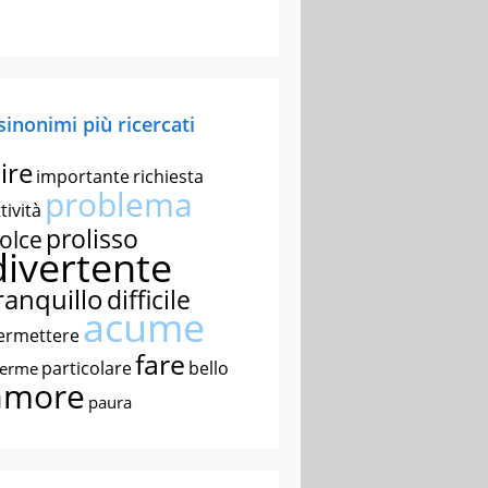
 sinonimi più ricercati
ire
importante
richiesta
problema
tività
prolisso
olce
divertente
ranquillo
difficile
acume
ermettere
fare
particolare
bello
nerme
amore
paura