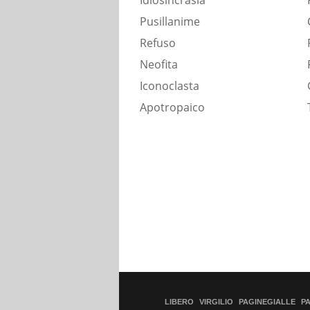
Idiosincrasia
Pusillanime
Refuso
Neofita
Iconoclasta
Apotropaico
LIBERO
VIRGILIO
PAGINEGIALLE
P