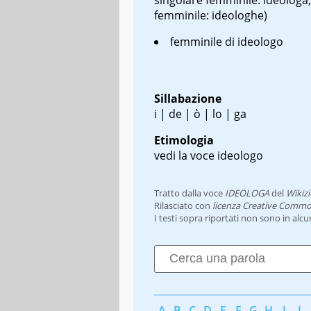
femminile: ideologhe)
femminile di ideologo
Sillabazione
i | de | ò | lo | ga
Etimologia
vedi la voce ideologo
Tratto dalla voce
IDEOLOGA
del
Wikiz
Rilasciato con
licenza Creative Commo
I testi sopra riportati non sono in alc
A
B
C
D
E
F
G
H
I
J