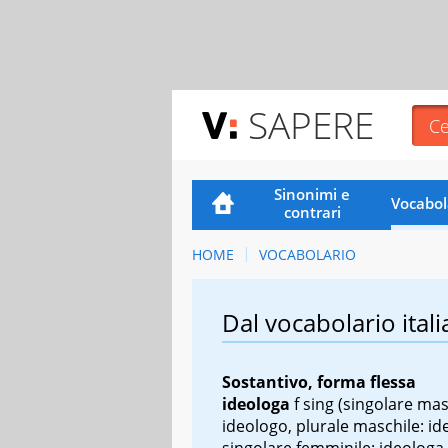
SAPERE
Sinonimi e
Vocabol
contrari
HOME
VOCABOLARIO
Dal vocabolario itali
Sostantivo, forma flessa
ideologa
f sing
(singolare mas
ideologo, plurale maschile: id
singolare femminile: ideologa,