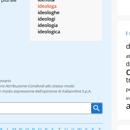
ideologa
ideologhe
ideologi
ideologia
ideologica
I
d
at
d
t
ionario
ns Attribuzione-Condividi allo stesso modo
p
un modo espressione dell’opinione di Italiaonline S.p.A.
i
K
L
M
N
O
P
Q
R
S
T
U
V
W
X
Y
Z