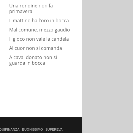
Una rondine non fa
primavera
Il mattino ha l'oro in bocca
Mal comune, mezzo gaudio
Il gioco non vale la candela
Al cuor non si comanda
A caval donato non si
guarda in bocca
QUIFINANZA
BUONISSIMO
SUPEREVA