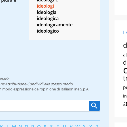
ideologi
ideologia
ideologica
ideologicamente
ideologico
I
d
at
d
t
onario
ns Attribuzione-Condividi allo stesso modo
p
un modo espressione dell’opinione di Italiaonline S.p.A.
i
K
L
M
N
O
P
Q
R
S
T
U
V
W
X
Y
Z