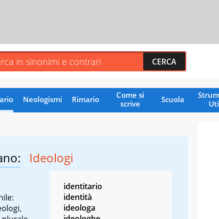
Come si
Strum
ario
Neologismi
Rimario
Scuola
scrive
Uti
ano:
Ideologi
identitario
identità
ile:
ideologa
eologi,
ideologhe
 plurale