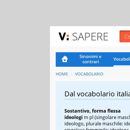
SAPERE
Sinonimi e
Vocabol
contrari
HOME
VOCABOLARIO
Dal vocabolario itali
Sostantivo, forma flessa
ideologi
m pl
(singolare masch
ideologo, plurale maschile: id
singolare femminile: ideologa,