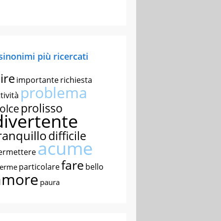
 sinonimi più ricercati
ire
importante
richiesta
problema
tività
prolisso
olce
divertente
ranquillo
difficile
acume
ermettere
fare
particolare
bello
nerme
amore
paura