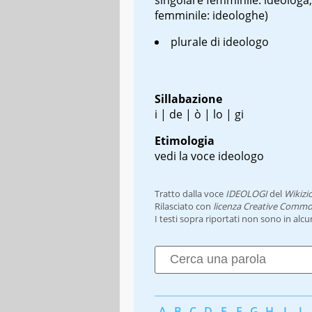
femminile: ideologhe)
plurale di ideologo
Sillabazione
i | de | ò | lo | gi
Etimologia
vedi la voce ideologo
Tratto dalla voce
IDEOLOGI
del
Wikizi
Rilasciato con
licenza Creative Commo
I testi sopra riportati non sono in alc
A
B
C
D
E
F
G
H
I
J