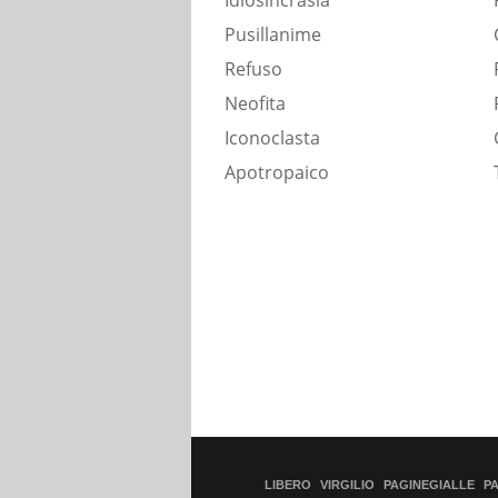
Idiosincrasia
Pusillanime
Refuso
Neofita
Iconoclasta
Apotropaico
LIBERO
VIRGILIO
PAGINEGIALLE
P