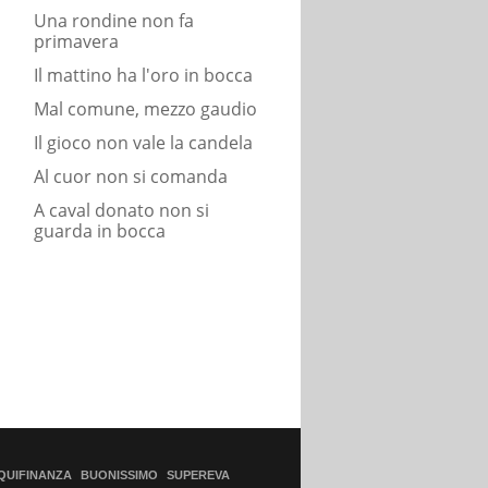
Una rondine non fa
primavera
Il mattino ha l'oro in bocca
Mal comune, mezzo gaudio
Il gioco non vale la candela
Al cuor non si comanda
A caval donato non si
guarda in bocca
QUIFINANZA
BUONISSIMO
SUPEREVA