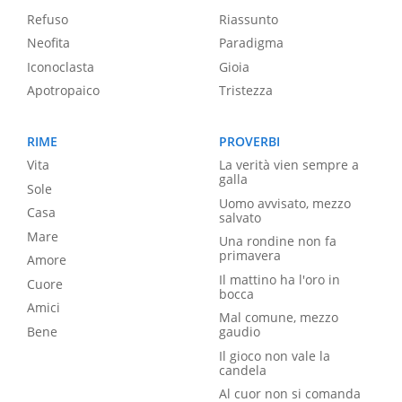
Refuso
Riassunto
Neofita
Paradigma
Iconoclasta
Gioia
Apotropaico
Tristezza
RIME
PROVERBI
Vita
La verità vien sempre a
galla
Sole
Uomo avvisato, mezzo
Casa
salvato
Mare
Una rondine non fa
primavera
Amore
Il mattino ha l'oro in
Cuore
bocca
Amici
Mal comune, mezzo
Bene
gaudio
Il gioco non vale la
candela
Al cuor non si comanda