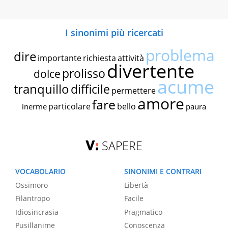
I sinonimi più ricercati
problema
dire
importante
richiesta
attività
divertente
prolisso
dolce
acume
tranquillo
difficile
permettere
amore
fare
particolare
bello
inerme
paura
SAPERE
VOCABOLARIO
SINONIMI E CONTRARI
Ossimoro
Libertà
Filantropo
Facile
Idiosincrasia
Pragmatico
Pusillanime
Conoscenza