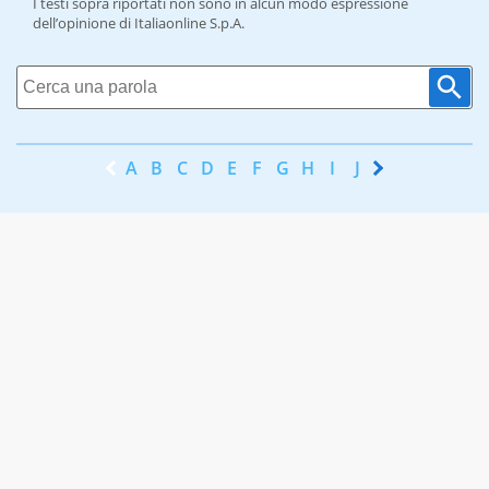
I testi sopra riportati non sono in alcun modo espressione
dell’opinione di Italiaonline S.p.A.
A
B
C
D
E
F
G
H
I
J
K
L
M
N