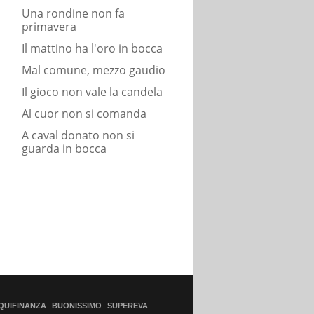
Una rondine non fa
primavera
Il mattino ha l'oro in bocca
Mal comune, mezzo gaudio
Il gioco non vale la candela
Al cuor non si comanda
A caval donato non si
guarda in bocca
QUIFINANZA
BUONISSIMO
SUPEREVA