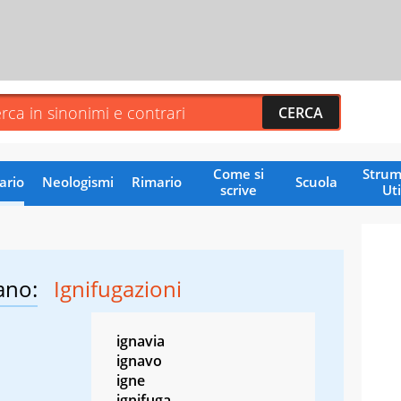
Come si
Strum
ario
Neologismi
Rimario
Scuola
scrive
Uti
ano:
Ignifugazioni
ignavia
ignavo
igne
ignifuga