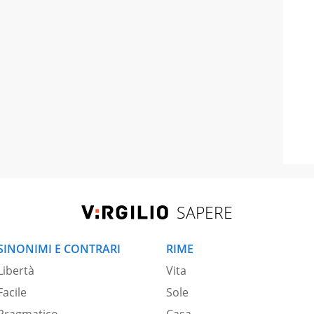
SAPERE
SINONIMI E CONTRARI
RIME
Libertà
Vita
Facile
Sole