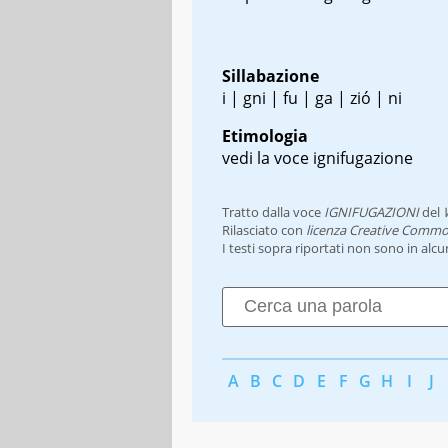
Sillabazione
i | gni | fu | ga | zió | ni
Etimologia
vedi la voce ignifugazione
Tratto dalla voce
IGNIFUGAZIONI
del
Rilasciato con
licenza Creative Commo
I testi sopra riportati non sono in alc
A
B
C
D
E
F
G
H
I
J