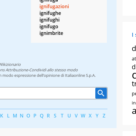
ignifugazioni
ignifughe
ignifughi
ignifugo
ignimbrite
I
d
at
Wikizionario
d
ns Attribuzione-Condividi allo stesso modo
un modo espressione dell’opinione di Italiaonline S.p.A.
t
p
i
K
L
M
N
O
P
Q
R
S
T
U
V
W
X
Y
Z