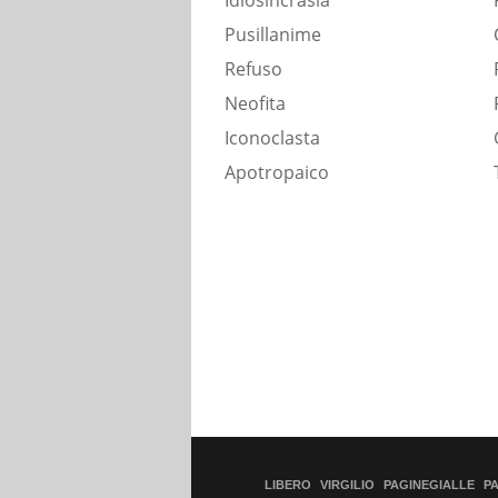
Idiosincrasia
Pusillanime
Refuso
Neofita
Iconoclasta
Apotropaico
LIBERO
VIRGILIO
PAGINEGIALLE
P