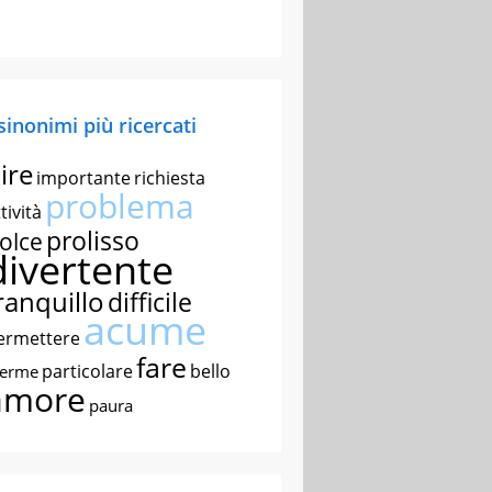
 sinonimi più ricercati
ire
importante
richiesta
problema
tività
prolisso
olce
divertente
ranquillo
difficile
acume
ermettere
fare
particolare
bello
nerme
amore
paura