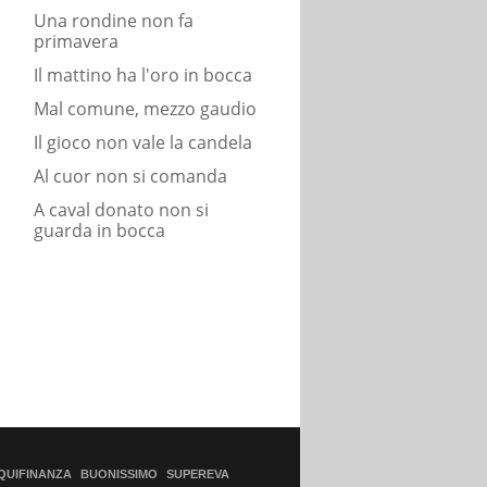
Una rondine non fa
primavera
Il mattino ha l'oro in bocca
Mal comune, mezzo gaudio
Il gioco non vale la candela
Al cuor non si comanda
A caval donato non si
guarda in bocca
QUIFINANZA
BUONISSIMO
SUPEREVA