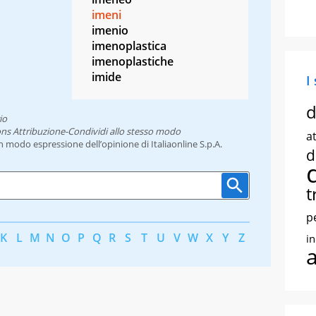
imeni
imenio
imenoplastica
imenoplastiche
imide
I
d
io
ns Attribuzione-Condividi allo stesso modo
at
un modo espressione dell’opinione di Italiaonline S.p.A.
d
t
p
K
L
M
N
O
P
Q
R
S
T
U
V
W
X
Y
Z
i