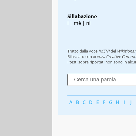
Sillabazione
i | mè | ni
Tratto dalla voce
IMENI
del
Wikizionar
Rilasciato con
licenza Creative Commo
I testi sopra riportati non sono in alc
A
B
C
D
E
F
G
H
I
J