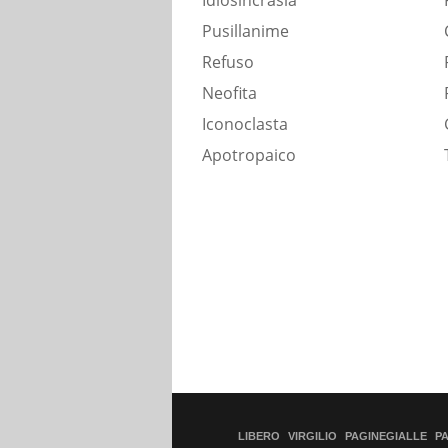
Idiosincrasia
Pusillanime
Refuso
Neofita
Iconoclasta
Apotropaico
LIBERO
VIRGILIO
PAGINEGIALLE
P