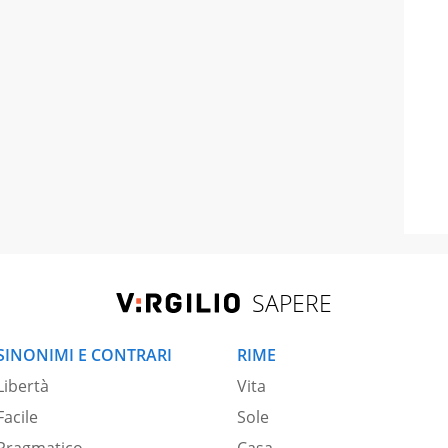
SAPERE
SINONIMI E CONTRARI
RIME
Libertà
Vita
Facile
Sole