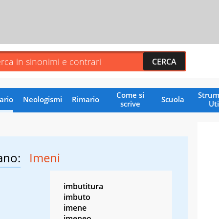
Come si
Strum
ario
Neologismi
Rimario
Scuola
scrive
Uti
ano:
Imeni
imbutitura
imbuto
imene
imeneo