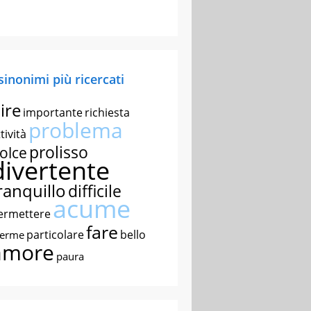
 sinonimi più ricercati
ire
importante
richiesta
problema
tività
prolisso
olce
divertente
ranquillo
difficile
acume
ermettere
fare
particolare
bello
nerme
amore
paura