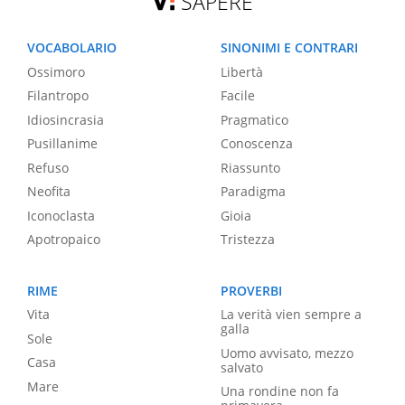
SAPERE
VOCABOLARIO
SINONIMI E CONTRARI
Ossimoro
Libertà
Filantropo
Facile
Idiosincrasia
Pragmatico
Pusillanime
Conoscenza
Refuso
Riassunto
Neofita
Paradigma
Iconoclasta
Gioia
Apotropaico
Tristezza
RIME
PROVERBI
Vita
La verità vien sempre a
galla
Sole
Uomo avvisato, mezzo
Casa
salvato
Mare
Una rondine non fa