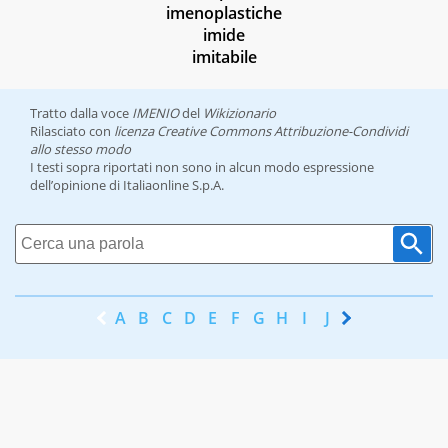
imenoplastiche
imide
imitabile
Tratto dalla voce
IMENIO
del
Wikizionario
Rilasciato con
licenza Creative Commons Attribuzione-Condividi
allo stesso modo
I testi sopra riportati non sono in alcun modo espressione
dell’opinione di Italiaonline S.p.A.
A
B
C
D
E
F
G
H
I
J
K
L
M
N