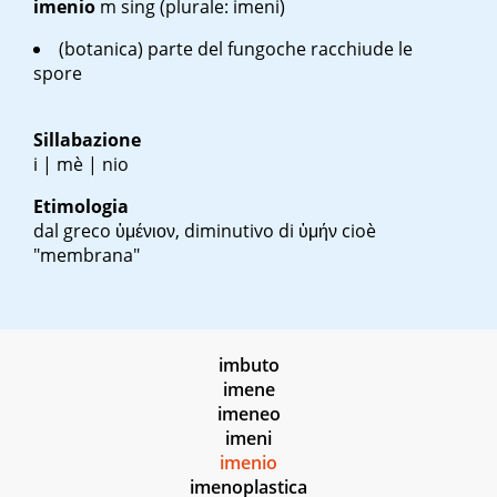
imenio
m sing
(plurale: imeni)
(botanica) parte del fungoche racchiude le
spore
Sillabazione
i | mè | nio
Etimologia
dal greco
ὑμένιον
, diminutivo di
ὑμήν
cioè
"membrana"
imbuto
imene
imeneo
imeni
imenio
imenoplastica