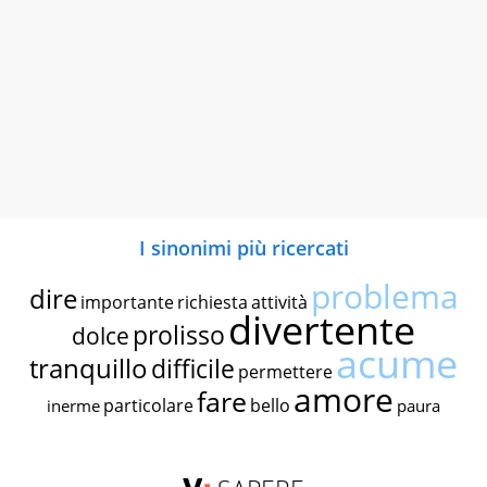
I sinonimi più ricercati
problema
dire
importante
richiesta
attività
divertente
prolisso
dolce
acume
tranquillo
difficile
permettere
amore
fare
particolare
bello
inerme
paura