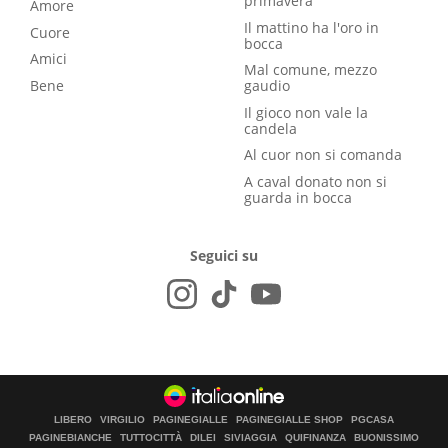
primavera
Amore
Il mattino ha l'oro in
Cuore
bocca
Amici
Mal comune, mezzo
Bene
gaudio
Il gioco non vale la
candela
Al cuor non si comanda
A caval donato non si
guarda in bocca
Seguici su
LIBERO
VIRGILIO
PAGINEGIALLE
PAGINEGIALLE SHOP
PGCASA
PAGINEBIANCHE
TUTTOCITTÀ
DILEI
SIVIAGGIA
QUIFINANZA
BUONISSIMO