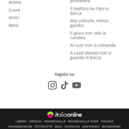
primavera
Amore
Il mattino ha l'oro in
Cuore
bocca
Amici
Mal comune, mezzo
Bene
gaudio
Il gioco non vale la
candela
Al cuor non si comanda
A caval donato non si
guarda in bocca
Seguici su
LIBERO
VIRGILIO
PAGINEGIALLE
PAGINEGIALLE SHOP
PGCASA
PAGINEBIANCHE
TUTTOCITTÀ
DILEI
SIVIAGGIA
QUIFINANZA
BUONISSIMO