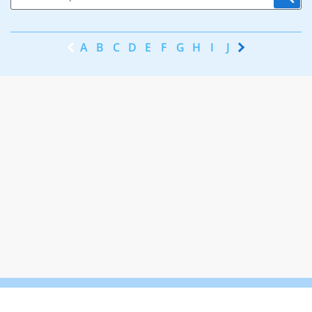
A
B
C
D
E
F
G
H
I
J
K
L
M
N