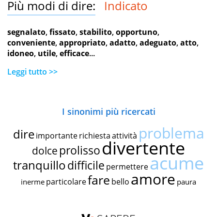
Più modi di dire:
Indicato
segnalato
,
fissato
,
stabilito
,
opportuno
,
conveniente
,
appropriato
,
adatto
,
adeguato
,
atto
,
idoneo
,
utile
,
efficace
...
Leggi tutto >>
I sinonimi più ricercati
problema
dire
importante
richiesta
attività
divertente
prolisso
dolce
acume
tranquillo
difficile
permettere
amore
fare
particolare
bello
inerme
paura