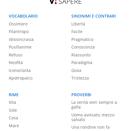
SAPERE
VOCABOLARIO
SINONIMI E CONTRARI
Ossimoro
Libertà
Filantropo
Facile
Idiosincrasia
Pragmatico
Pusillanime
Conoscenza
Refuso
Riassunto
Neofita
Paradigma
Iconoclasta
Gioia
Apotropaico
Tristezza
RIME
PROVERBI
Vita
La verità vien sempre a
galla
Sole
Uomo avvisato, mezzo
Casa
salvato
Mare
Una rondine non fa