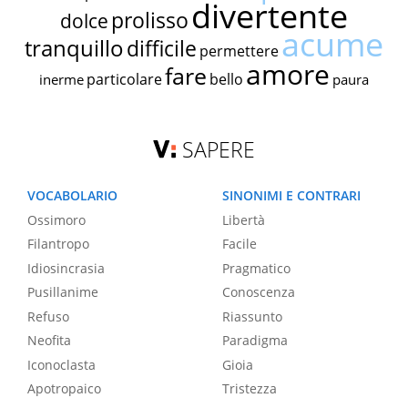
divertente
prolisso
dolce
acume
tranquillo
difficile
permettere
amore
fare
particolare
bello
inerme
paura
SAPERE
VOCABOLARIO
SINONIMI E CONTRARI
Ossimoro
Libertà
Filantropo
Facile
Idiosincrasia
Pragmatico
Pusillanime
Conoscenza
Refuso
Riassunto
Neofita
Paradigma
Iconoclasta
Gioia
Apotropaico
Tristezza