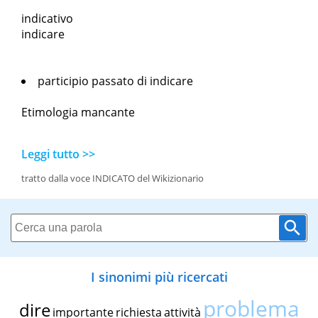
indicativo
indicare
participio passato di indicare
Etimologia mancante
Leggi tutto >>
tratto dalla voce INDICATO del Wikizionario
I sinonimi più ricercati
problema
dire
importante
richiesta
attività