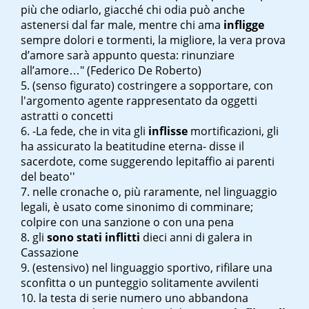
più che odiarlo, giacché chi odia può anche
astenersi dal far male, mentre chi ama
infligge
sempre dolori e tormenti, la migliore, la vera prova
d’amore sarà appunto questa: rinunziare
all’amore…" (Federico De Roberto)
(senso figurato) costringere a sopportare, con
l'argomento agente rappresentato da oggetti
astratti o concetti
-La fede, che in vita gli
inflisse
mortificazioni, gli
ha assicurato la beatitudine eterna- disse il
sacerdote, come suggerendo l
epitaffio ai parenti
del beato''
nelle cronache o, più raramente, nel linguaggio
legali, è usato come sinonimo di comminare;
colpire con una sanzione o con una pena
gli
sono stati inflitti
dieci anni di galera in
Cassazione
(estensivo) nel linguaggio sportivo, rifilare una
sconfitta o un punteggio solitamente avvilenti
la testa di serie numero uno abbandona