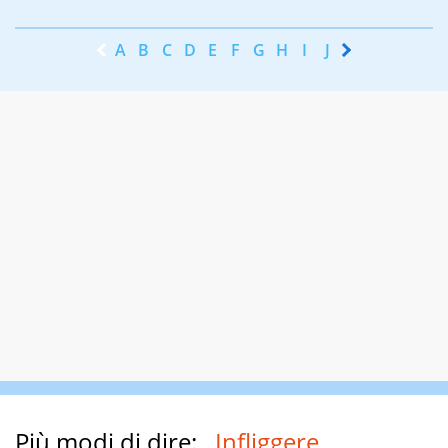
A
B
C
D
E
F
G
H
I
J
K
L
M
N
Più modi di dire:
Infliggere