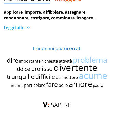
applicare
,
imporre
,
affibbiare
,
assegnare
,
condannare
,
castigare
,
comminare
,
irrogare
...
Leggi tutto >>
I sinonimi più ricercati
problema
dire
importante
richiesta
attività
divertente
prolisso
dolce
acume
tranquillo
difficile
permettere
amore
fare
particolare
bello
inerme
paura
SAPERE