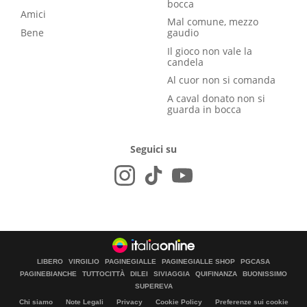
bocca
Amici
Mal comune, mezzo
Bene
gaudio
Il gioco non vale la
candela
Al cuor non si comanda
A caval donato non si
guarda in bocca
Seguici su
LIBERO
VIRGILIO
PAGINEGIALLE
PAGINEGIALLE SHOP
PGCASA
PAGINEBIANCHE
TUTTOCITTÀ
DILEI
SIVIAGGIA
QUIFINANZA
BUONISSIMO
SUPEREVA
Chi siamo
Note Legali
Privacy
Cookie Policy
Preferenze sui cookie