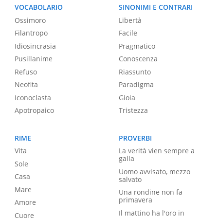
VOCABOLARIO
SINONIMI E CONTRARI
Ossimoro
Libertà
Filantropo
Facile
Idiosincrasia
Pragmatico
Pusillanime
Conoscenza
Refuso
Riassunto
Neofita
Paradigma
Iconoclasta
Gioia
Apotropaico
Tristezza
RIME
PROVERBI
Vita
La verità vien sempre a
galla
Sole
Uomo avvisato, mezzo
Casa
salvato
Mare
Una rondine non fa
primavera
Amore
Il mattino ha l'oro in
Cuore