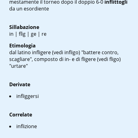
mestamente il torneo dopo il doppio 6-0
inflittogli
da un esordiente
Sillabazione
in | flìg | ge | re
Etimologia
dal latino
infligere
(vedi infligo) "battere contro,
scagliare", composto di
in-
e di
fligere
(vedi fligo)
"urtare"
Derivate
infliggersi
Correlate
inflizione