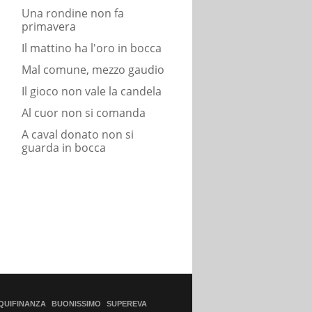
Una rondine non fa
primavera
Il mattino ha l'oro in bocca
Mal comune, mezzo gaudio
Il gioco non vale la candela
Al cuor non si comanda
A caval donato non si
guarda in bocca
QUIFINANZA
BUONISSIMO
SUPEREVA