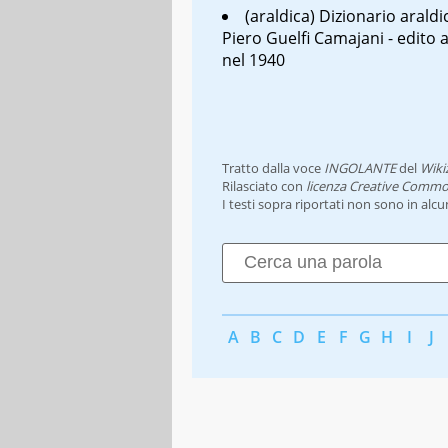
(araldica)
Dizionario araldic
Piero Guelfi Camajani - edito 
nel 1940
Tratto dalla voce
INGOLANTE
del
Wiki
Rilasciato con
licenza Creative Commo
I testi sopra riportati non sono in alc
A
B
C
D
E
F
G
H
I
J