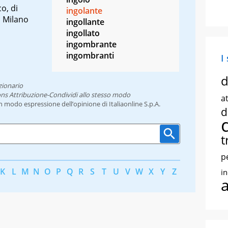
o, di
ingolante
a Milano
ingollante
ingollato
ingombrante
ingombranti
I
d
zionario
ns Attribuzione-Condividi allo stesso modo
at
un modo espressione dell’opinione di Italiaonline S.p.A.
d
t
p
K
L
M
N
O
P
Q
R
S
T
U
V
W
X
Y
Z
i