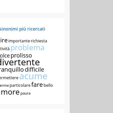
 sinonimi più ricercati
ire
importante
richiesta
problema
tività
prolisso
olce
divertente
ranquillo
difficile
acume
ermettere
fare
particolare
bello
nerme
amore
paura