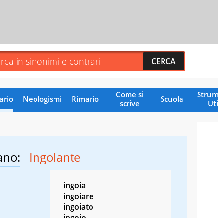
Come si
Strum
ario
Neologismi
Rimario
Scuola
scrive
Uti
ano:
Ingolante
ingoia
ingoiare
ingoiato
ingoio