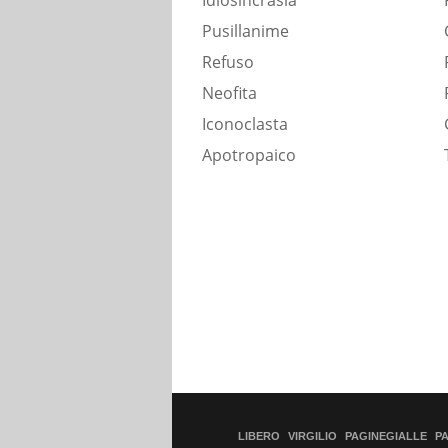
Idiosincrasia
Pusillanime
Refuso
Neofita
Iconoclasta
Apotropaico
LIBERO
VIRGILIO
PAGINEGIALLE
P