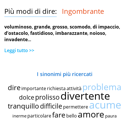
Più modi di dire:
Ingombrante
voluminoso
,
grande
,
grosso
,
scomodo
,
di impaccio
,
d'ostacolo
,
fastidioso
,
imbarazzante
,
noioso
,
invadente
...
Leggi tutto >>
I sinonimi più ricercati
problema
dire
importante
richiesta
attività
divertente
prolisso
dolce
acume
tranquillo
difficile
permettere
amore
fare
particolare
bello
inerme
paura