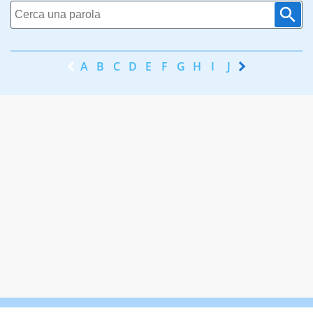
A
B
C
D
E
F
G
H
I
J
K
L
M
N