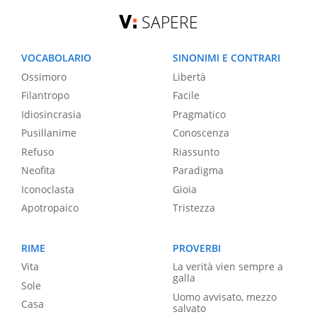
SAPERE
VOCABOLARIO
SINONIMI E CONTRARI
Ossimoro
Libertà
Filantropo
Facile
Idiosincrasia
Pragmatico
Pusillanime
Conoscenza
Refuso
Riassunto
Neofita
Paradigma
Iconoclasta
Gioia
Apotropaico
Tristezza
RIME
PROVERBI
Vita
La verità vien sempre a
galla
Sole
Uomo avvisato, mezzo
Casa
salvato