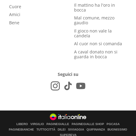
Il mattino ha l'oro in
Cuore
bocca
Amici
Mal comune, mezzo
Bene
gaudio
Il gioco non vale la
candela
Al cuor non si comanda
A caval donato non si
guarda in bocca
Seguici su
LIBERO
VIRGILIO
PAGINEGIALLE
PAGINEGIALLE SHOP
PGCASA
PAGINEBIANCHE
TUTTOCITTÀ
DILEI
SIVIAGGIA
QUIFINANZA
BUONISSIMO
SUPEREVA