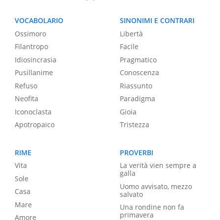
VOCABOLARIO
SINONIMI E CONTRARI
Ossimoro
Libertà
Filantropo
Facile
Idiosincrasia
Pragmatico
Pusillanime
Conoscenza
Refuso
Riassunto
Neofita
Paradigma
Iconoclasta
Gioia
Apotropaico
Tristezza
RIME
PROVERBI
Vita
La verità vien sempre a
galla
Sole
Uomo avvisato, mezzo
Casa
salvato
Mare
Una rondine non fa
primavera
Amore