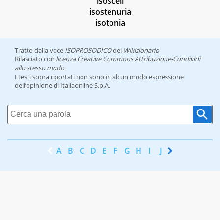
isosceli
isostenuria
isotonia
Tratto dalla voce
ISOPROSODICO
del
Wikizionario
Rilasciato con
licenza Creative Commons Attribuzione-Condividi
allo stesso modo
I testi sopra riportati non sono in alcun modo espressione
dell’opinione di Italiaonline S.p.A.
A
B
C
D
E
F
G
H
I
J
K
L
M
N