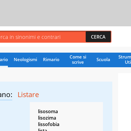
Come si
Strum
ario
Neologismi
Rimario
Scuola
scrive
Uti
ano:
Listare
lisosoma
lisozima
lissofobia
lista