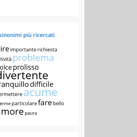
 sinonimi più ricercati
ire
importante
richiesta
problema
tività
prolisso
olce
divertente
ranquillo
difficile
acume
ermettere
fare
particolare
bello
nerme
amore
paura