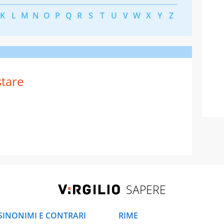
K
L
M
N
O
P
Q
R
S
T
U
V
W
X
Y
Z
stare
SAPERE
SINONIMI E CONTRARI
RIME