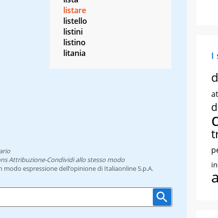
listare
listello
listini
listino
litania
I
d
at
d
t
p
ario
ns Attribuzione-Condividi allo stesso modo
i
un modo espressione dell’opinione di Italiaonline S.p.A.