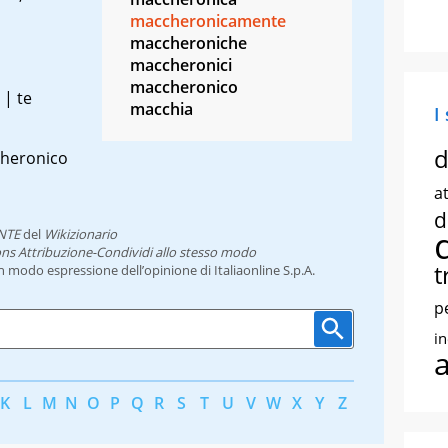
maccheronicamente
maccheroniche
maccheronici
maccheronico
 | te
macchia
I
d
cheronico
at
d
NTE
del
Wikizionario
ns Attribuzione-Condividi allo stesso modo
t
un modo espressione dell’opinione di Italiaonline S.p.A.
p
i
K
L
M
N
O
P
Q
R
S
T
U
V
W
X
Y
Z