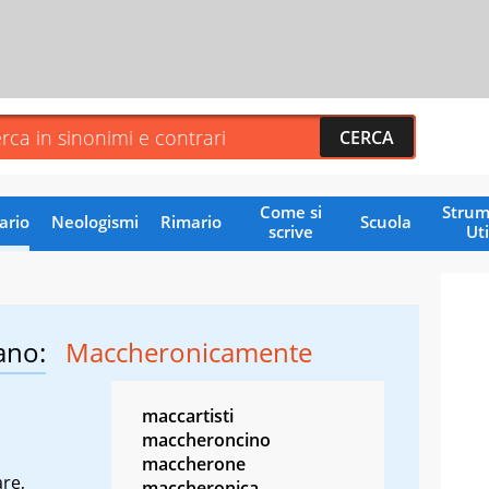
Come si
Strum
ario
Neologismi
Rimario
Scuola
scrive
Uti
ano:
Maccheronicamente
maccartisti
maccheroncino
maccherone
are,
maccheronica