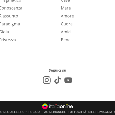
Pragmatico
Casa
Conoscenza
Mare
Riassunto
Amore
Paradigma
Cuore
Gioia
Amici
Tristezza
Bene
Seguici su
AGINEGIALLE SHOP
PGCASA
PAGINEBIANCHE
TUTTOCITTÀ
DILEI
SIVIAGGIA