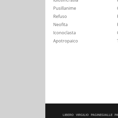
Idiosincrasia
Pusillanime
Refuso
Neofita
Iconoclasta
Apotropaico
LIBERO
VIRGILIO
PAGINEGIALLE
P