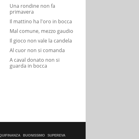
Una rondine non fa
primavera
Il mattino ha l'oro in bocca
Mal comune, mezzo gaudio
Il gioco non vale la candela
Al cuor non si comanda
A caval donato non si
guarda in bocca
QUIFINANZA
BUONISSIMO
SUPEREVA