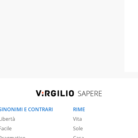
SAPERE
SINONIMI E CONTRARI
RIME
Libertà
Vita
Facile
Sole