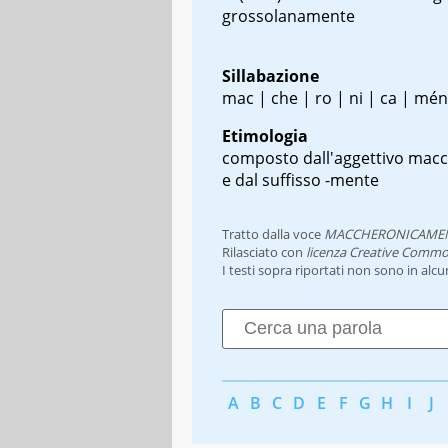
grossolanamente
Sillabazione
mac | che | ro | ni | ca | mén
Etimologia
composto dall'aggettivo mac
e dal suffisso -mente
Tratto dalla voce
MACCHERONICAME
Rilasciato con
licenza Creative Commo
I testi sopra riportati non sono in alc
A
B
C
D
E
F
G
H
I
J