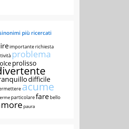
 sinonimi più ricercati
ire
importante
richiesta
problema
tività
prolisso
olce
divertente
ranquillo
difficile
acume
ermettere
fare
particolare
bello
nerme
amore
paura