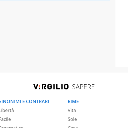
SAPERE
SINONIMI E CONTRARI
RIME
Libertà
Vita
Facile
Sole