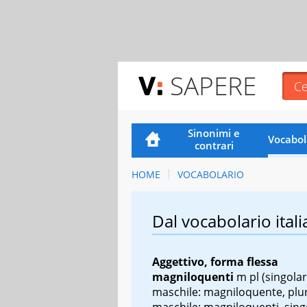
SAPERE
Sinonimi e
Vocabol
contrari
HOME
VOCABOLARIO
Dal vocabolario itali
Aggettivo, forma flessa
magniloquenti
m pl
(singola
maschile: magniloquente, plu
maschile: magniloquenti, sing