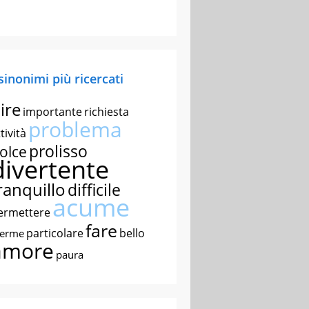
 sinonimi più ricercati
ire
importante
richiesta
problema
tività
prolisso
olce
divertente
ranquillo
difficile
acume
ermettere
fare
particolare
bello
nerme
amore
paura