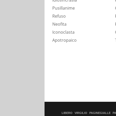
Idiosincrasia
Pusillanime
Refuso
Neofita
Iconoclasta
Apotropaico
LIBERO
VIRGILIO
PAGINEGIALLE
P