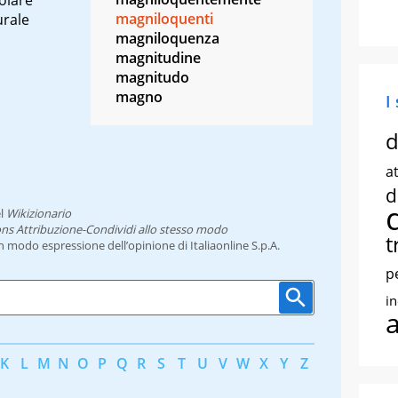
magniloquenti
urale
magniloquenza
magnitudine
magnitudo
magno
I
d
at
d
l
Wikizionario
ns Attribuzione-Condividi allo stesso modo
t
un modo espressione dell’opinione di Italiaonline S.p.A.
p
i
K
L
M
N
O
P
Q
R
S
T
U
V
W
X
Y
Z