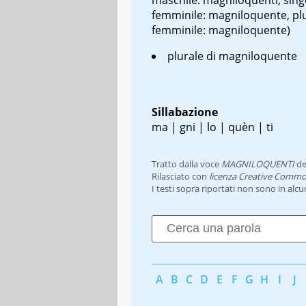
femminile: magniloquente, pl
femminile: magniloquente)
plurale di magniloquente
Sillabazione
ma | gni | lo | quèn | ti
Tratto dalla voce
MAGNILOQUENTI
de
Rilasciato con
licenza Creative Commo
I testi sopra riportati non sono in alc
A
B
C
D
E
F
G
H
I
J