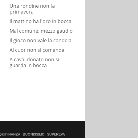
Una rondine non fa
primavera
Il mattino ha l'oro in bocca
Mal comune, mezzo gaudio
Il gioco non vale la candela
Al cuor non si comanda
A caval donato non si
guarda in bocca
QUIFINANZA
BUONISSIMO
SUPEREVA