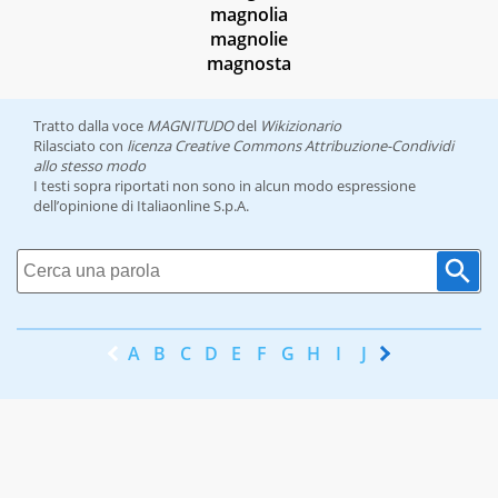
magnolia
magnolie
magnosta
Tratto dalla voce
MAGNITUDO
del
Wikizionario
Rilasciato con
licenza Creative Commons Attribuzione-Condividi
allo stesso modo
I testi sopra riportati non sono in alcun modo espressione
dell’opinione di Italiaonline S.p.A.
A
B
C
D
E
F
G
H
I
J
K
L
M
N