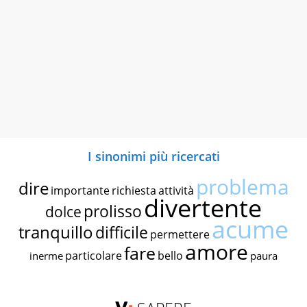
I sinonimi più ricercati
problema
dire
importante
richiesta
attività
divertente
prolisso
dolce
acume
tranquillo
difficile
permettere
amore
fare
particolare
bello
inerme
paura