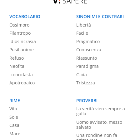
SAPERE
VOCABOLARIO
SINONIMI E CONTRARI
Ossimoro
Libertà
Filantropo
Facile
Idiosincrasia
Pragmatico
Pusillanime
Conoscenza
Refuso
Riassunto
Neofita
Paradigma
Iconoclasta
Gioia
Apotropaico
Tristezza
RIME
PROVERBI
Vita
La verità vien sempre a
galla
Sole
Uomo avvisato, mezzo
Casa
salvato
Mare
Una rondine non fa