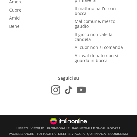
primavera
Amore
Il mattino ha l'oro in
Cuore
bocca
Amici
Mal comune, mezzo
Bene
gaudio
Il gioco non vale la
candela
Al cuor non si comanda
A caval donato non si
guarda in bocca
Seguici su
LIBERO
VIRGILIO
PAGINEGIALLE
PAGINEGIALLE SHOP
PGCASA
PAGINEBIANCHE
TUTTOCITTÀ
DILEI
SIVIAGGIA
QUIFINANZA
BUONISSIMO