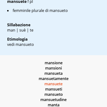
mansuete
f pl
femminile plurale di mansueto
Sillabazione
man | suè | te
Etimologia
vedi mansueto
mansione
mansioni
mansueta
mansuetamente
mansuete
mansueti
mansueto
mansuetudine
manta