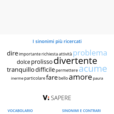
I sinonimi più ricercati
problema
dire
importante
richiesta
attività
divertente
prolisso
dolce
acume
tranquillo
difficile
permettere
amore
fare
particolare
bello
inerme
paura
SAPERE
VOCABOLARIO
SINONIMI E CONTRARI