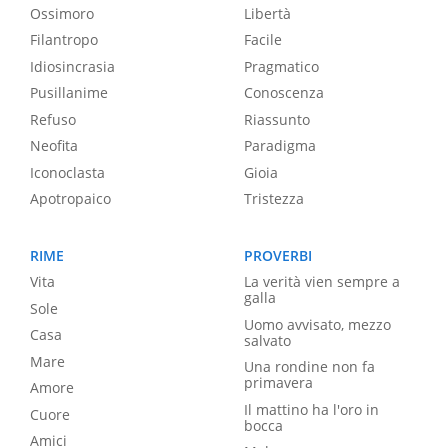
Ossimoro
Libertà
Filantropo
Facile
Idiosincrasia
Pragmatico
Pusillanime
Conoscenza
Refuso
Riassunto
Neofita
Paradigma
Iconoclasta
Gioia
Apotropaico
Tristezza
RIME
PROVERBI
Vita
La verità vien sempre a
galla
Sole
Uomo avvisato, mezzo
Casa
salvato
Mare
Una rondine non fa
primavera
Amore
Il mattino ha l'oro in
Cuore
bocca
Amici