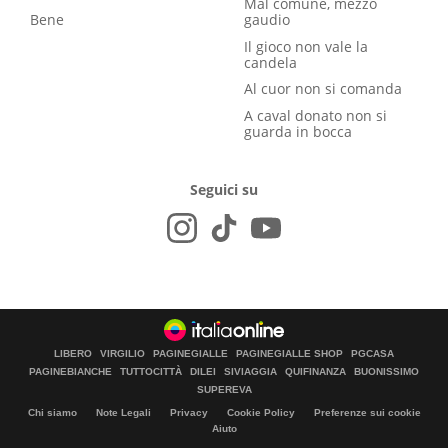
Mal comune, mezzo
Bene
gaudio
Il gioco non vale la
candela
Al cuor non si comanda
A caval donato non si
guarda in bocca
Seguici su
LIBERO
VIRGILIO
PAGINEGIALLE
PAGINEGIALLE SHOP
PGCASA
PAGINEBIANCHE
TUTTOCITTÀ
DILEI
SIVIAGGIA
QUIFINANZA
BUONISSIMO
SUPEREVA
Chi siamo
Note Legali
Privacy
Cookie Policy
Preferenze sui cookie
Aiuto