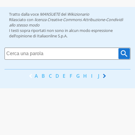
Tratto dalla voce
MANSUETE
del
Wikizionario
Rilasciato con
licenza Creative Commons Attribuzione-Condividi
allo stesso modo
I testi sopra riportati non sono in alcun modo espressione
dell’opinione di Italiaonline S.p.A.
A
B
C
D
E
F
G
H
I
J
K
L
M
N