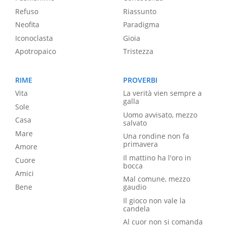
Refuso
Riassunto
Neofita
Paradigma
Iconoclasta
Gioia
Apotropaico
Tristezza
RIME
PROVERBI
Vita
La verità vien sempre a
galla
Sole
Uomo avvisato, mezzo
Casa
salvato
Mare
Una rondine non fa
primavera
Amore
Il mattino ha l'oro in
Cuore
bocca
Amici
Mal comune, mezzo
Bene
gaudio
Il gioco non vale la
candela
Al cuor non si comanda