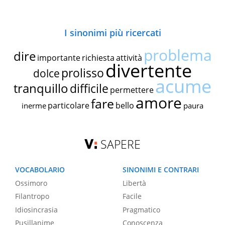
I sinonimi più ricercati
problema
dire
importante
richiesta
attività
divertente
prolisso
dolce
acume
tranquillo
difficile
permettere
amore
fare
particolare
bello
inerme
paura
SAPERE
VOCABOLARIO
SINONIMI E CONTRARI
Ossimoro
Libertà
Filantropo
Facile
Idiosincrasia
Pragmatico
Pusillanime
Conoscenza