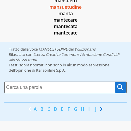
mansueto
mansuetudine
manta
mantecare
mantecata
mantecate
Tratto dalla voce
MANSUETUDINE
del
Wikizionario
Rilasciato con
licenza Creative Commons Attribuzione-Condividi
allo stesso modo
I testi sopra riportati non sono in alcun modo espressione
dell’opinione di Italiaonline S.p.A.
A
B
C
D
E
F
G
H
I
J
K
L
M
N