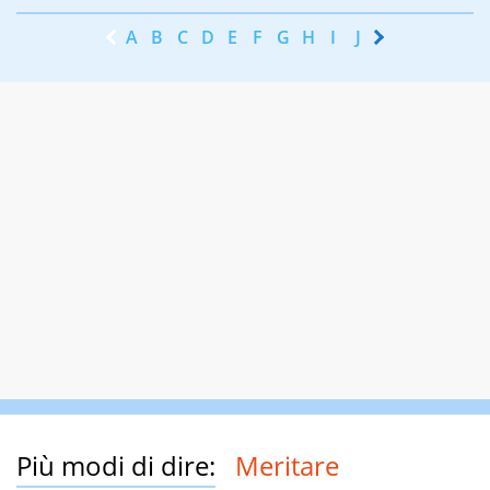
A
B
C
D
E
F
G
H
I
J
K
L
M
N
Più modi di dire:
Meritare