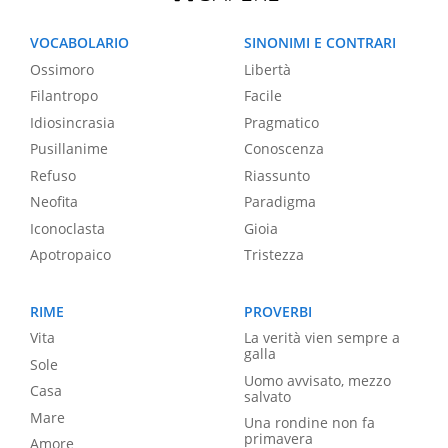
VOCABOLARIO
SINONIMI E CONTRARI
Ossimoro
Libertà
Filantropo
Facile
Idiosincrasia
Pragmatico
Pusillanime
Conoscenza
Refuso
Riassunto
Neofita
Paradigma
Iconoclasta
Gioia
Apotropaico
Tristezza
RIME
PROVERBI
Vita
La verità vien sempre a
galla
Sole
Uomo avvisato, mezzo
Casa
salvato
Mare
Una rondine non fa
primavera
Amore