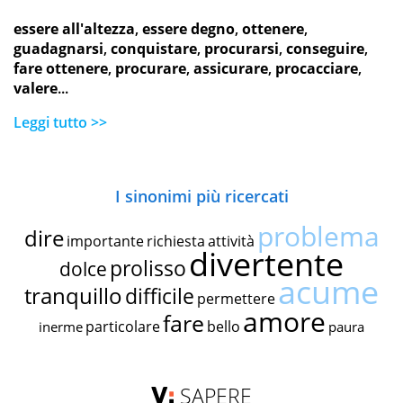
essere all'altezza
,
essere degno
,
ottenere
,
guadagnarsi
,
conquistare
,
procurarsi
,
conseguire
,
fare ottenere
,
procurare
,
assicurare
,
procacciare
,
valere
...
Leggi tutto >>
I sinonimi più ricercati
problema
dire
importante
richiesta
attività
divertente
prolisso
dolce
acume
tranquillo
difficile
permettere
amore
fare
particolare
bello
inerme
paura
SAPERE