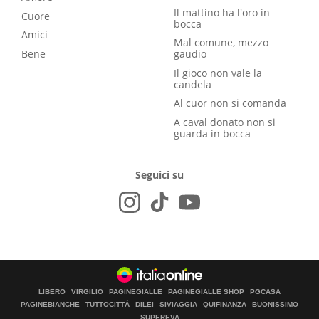
Il mattino ha l'oro in
Cuore
bocca
Amici
Mal comune, mezzo
Bene
gaudio
Il gioco non vale la
candela
Al cuor non si comanda
A caval donato non si
guarda in bocca
Seguici su
LIBERO
VIRGILIO
PAGINEGIALLE
PAGINEGIALLE SHOP
PGCASA
PAGINEBIANCHE
TUTTOCITTÀ
DILEI
SIVIAGGIA
QUIFINANZA
BUONISSIMO
SUPEREVA