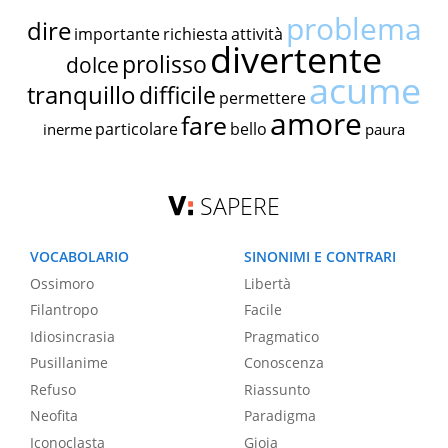
problema
dire
importante
richiesta
attività
divertente
prolisso
dolce
acume
tranquillo
difficile
permettere
amore
fare
particolare
bello
inerme
paura
SAPERE
VOCABOLARIO
SINONIMI E CONTRARI
Ossimoro
Libertà
Filantropo
Facile
Idiosincrasia
Pragmatico
Pusillanime
Conoscenza
Refuso
Riassunto
Neofita
Paradigma
Iconoclasta
Gioia