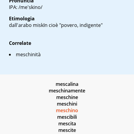
Pronuncia
IPA: /me'skino/
Etimologia
dall'arabo
miskīn
cioè "povero, indigente"
Correlate
meschinità
mescalina
meschinamente
meschine
meschini
meschino
mescibili
mescita
mescite