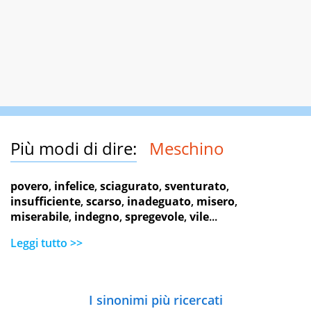
Più modi di dire:
Meschino
povero
,
infelice
,
sciagurato
,
sventurato
,
insufficiente
,
scarso
,
inadeguato
,
misero
,
miserabile
,
indegno
,
spregevole
,
vile
...
Leggi tutto >>
I sinonimi più ricercati