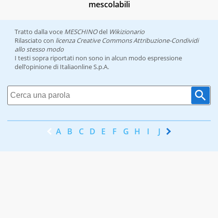
mescolabili
Tratto dalla voce
MESCHINO
del
Wikizionario
Rilasciato con
licenza Creative Commons Attribuzione-Condividi
allo stesso modo
I testi sopra riportati non sono in alcun modo espressione
dell’opinione di Italiaonline S.p.A.
A
B
C
D
E
F
G
H
I
J
K
L
M
N