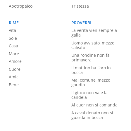
Apotropaico
Tristezza
RIME
PROVERBI
Vita
La verità vien sempre a
galla
Sole
Uomo avvisato, mezzo
Casa
salvato
Mare
Una rondine non fa
primavera
Amore
Il mattino ha l'oro in
Cuore
bocca
Amici
Mal comune, mezzo
Bene
gaudio
Il gioco non vale la
candela
Al cuor non si comanda
A caval donato non si
guarda in bocca