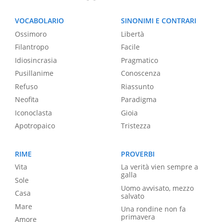
VOCABOLARIO
SINONIMI E CONTRARI
Ossimoro
Libertà
Filantropo
Facile
Idiosincrasia
Pragmatico
Pusillanime
Conoscenza
Refuso
Riassunto
Neofita
Paradigma
Iconoclasta
Gioia
Apotropaico
Tristezza
RIME
PROVERBI
Vita
La verità vien sempre a
galla
Sole
Uomo avvisato, mezzo
Casa
salvato
Mare
Una rondine non fa
primavera
Amore