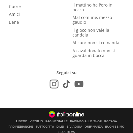
Il mattino ha l'oro in
Cuore
bocca
Amici
Mal comune, mezzo
Bene
gaudio
Il gioco non vale la
candela
Al cuor non si comanda
A caval donato non si
guarda in bocca
Seguici su
LIBERO
VIRGILIO
PAGINEGIALLE
PAGINEGIALLE SHOP
PGCASA
PAGINEBIANCHE
TUTTOCITTÀ
DILEI
SIVIAGGIA
QUIFINANZA
BUONISSIMO
SUPEREVA