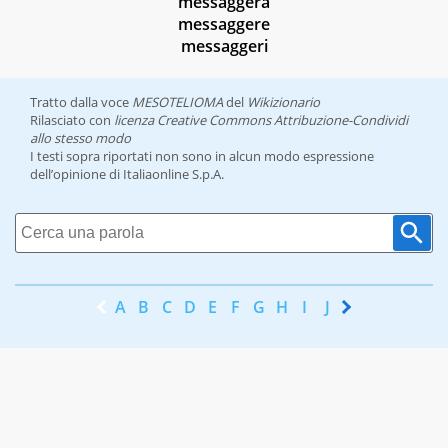
messaggera
messaggere
messaggeri
Tratto dalla voce
MESOTELIOMA
del
Wikizionario
Rilasciato con
licenza Creative Commons Attribuzione-Condividi
allo stesso modo
I testi sopra riportati non sono in alcun modo espressione
dell’opinione di Italiaonline S.p.A.
A
B
C
D
E
F
G
H
I
J
K
L
M
N