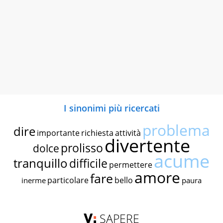
I sinonimi più ricercati
problema
dire
importante
richiesta
attività
divertente
prolisso
dolce
acume
tranquillo
difficile
permettere
amore
fare
particolare
bello
inerme
paura
SAPERE