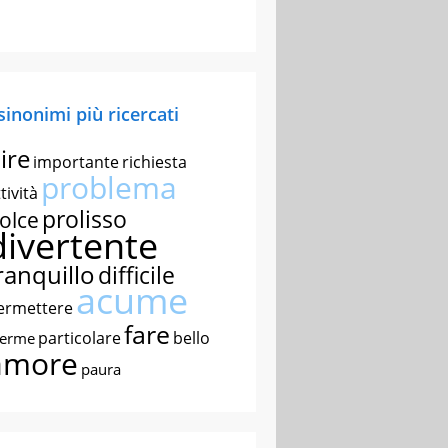
 sinonimi più ricercati
ire
importante
richiesta
problema
tività
prolisso
olce
divertente
ranquillo
difficile
acume
ermettere
fare
particolare
bello
nerme
amore
paura