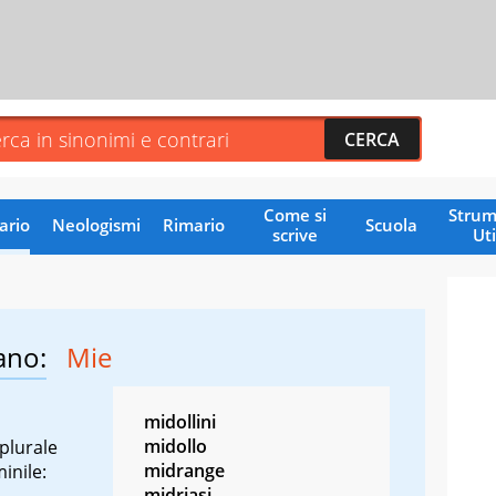
Come si
Strum
ario
Neologismi
Rimario
Scuola
scrive
Uti
ano:
Mie
midollini
midollo
plurale
midrange
inile:
midriasi