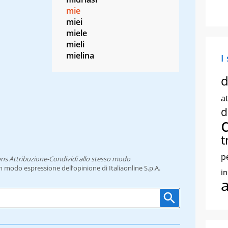
mie
miei
miele
mieli
mielina
I
d
at
d
t
p
ns Attribuzione-Condividi allo stesso modo
un modo espressione dell’opinione di Italiaonline S.p.A.
i