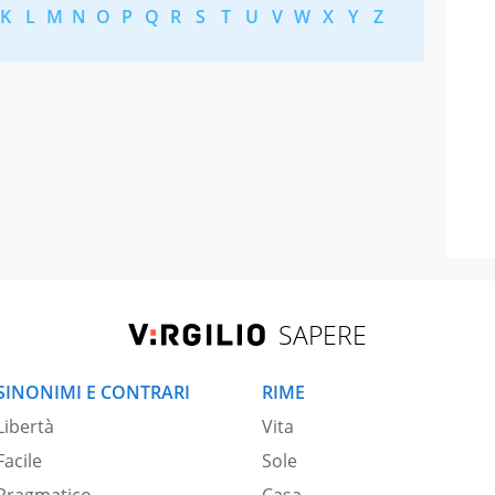
K
L
M
N
O
P
Q
R
S
T
U
V
W
X
Y
Z
SAPERE
SINONIMI E CONTRARI
RIME
Libertà
Vita
Facile
Sole