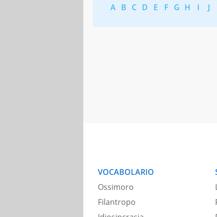
A
B
C
D
E
F
G
H
I
J
VOCABOLARIO
Ossimoro
Filantropo