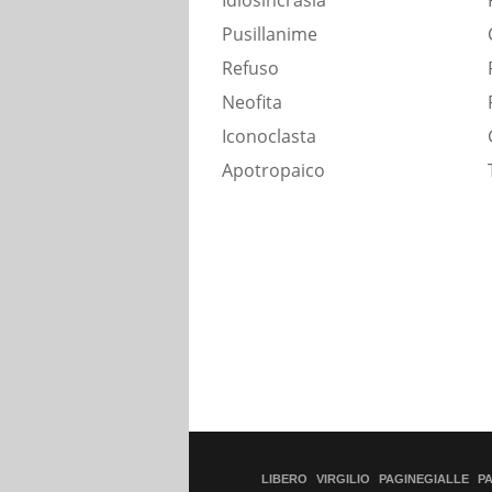
Idiosincrasia
Pusillanime
Refuso
Neofita
Iconoclasta
Apotropaico
LIBERO
VIRGILIO
PAGINEGIALLE
P