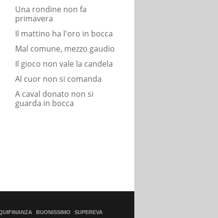
Una rondine non fa
primavera
Il mattino ha l'oro in bocca
Mal comune, mezzo gaudio
Il gioco non vale la candela
Al cuor non si comanda
A caval donato non si
guarda in bocca
QUIFINANZA
BUONISSIMO
SUPEREVA