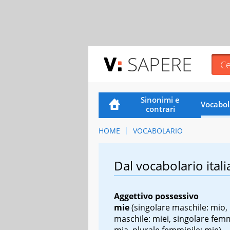
SAPERE
Sinonimi e
Vocabol
contrari
HOME
VOCABOLARIO
Dal vocabolario itali
Aggettivo possessivo
mie
(singolare maschile: mio, 
maschile: miei, singolare femm
mia, plurale femminile: mie)