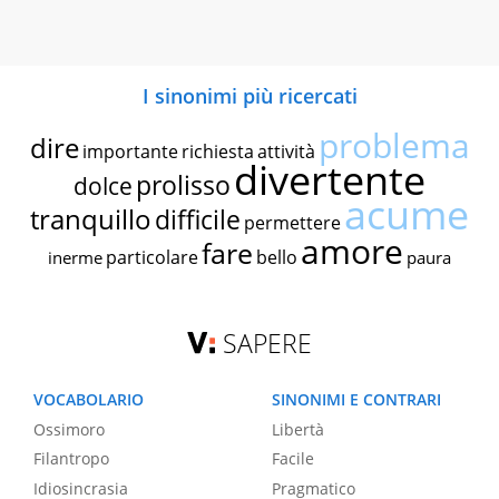
I sinonimi più ricercati
problema
dire
importante
richiesta
attività
divertente
prolisso
dolce
acume
tranquillo
difficile
permettere
amore
fare
particolare
bello
inerme
paura
SAPERE
VOCABOLARIO
SINONIMI E CONTRARI
Ossimoro
Libertà
Filantropo
Facile
Idiosincrasia
Pragmatico