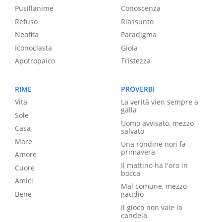
Pusillanime
Conoscenza
Refuso
Riassunto
Neofita
Paradigma
Iconoclasta
Gioia
Apotropaico
Tristezza
RIME
PROVERBI
Vita
La verità vien sempre a
galla
Sole
Uomo avvisato, mezzo
Casa
salvato
Mare
Una rondine non fa
primavera
Amore
Il mattino ha l'oro in
Cuore
bocca
Amici
Mal comune, mezzo
Bene
gaudio
Il gioco non vale la
candela