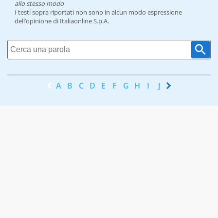
allo stesso modo
I testi sopra riportati non sono in alcun modo espressione
dell’opinione di Italiaonline S.p.A.
A
B
C
D
E
F
G
H
I
J
K
L
M
N