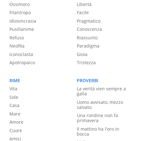
Ossimoro
Libertà
Filantropo
Facile
Idiosincrasia
Pragmatico
Pusillanime
Conoscenza
Refuso
Riassunto
Neofita
Paradigma
Iconoclasta
Gioia
Apotropaico
Tristezza
RIME
PROVERBI
Vita
La verità vien sempre a
galla
Sole
Uomo avvisato, mezzo
Casa
salvato
Mare
Una rondine non fa
primavera
Amore
Il mattino ha l'oro in
Cuore
bocca
Amici