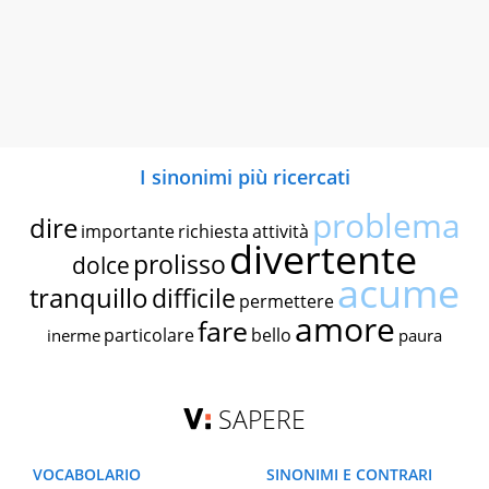
I sinonimi più ricercati
problema
dire
importante
richiesta
attività
divertente
prolisso
dolce
acume
tranquillo
difficile
permettere
amore
fare
particolare
bello
inerme
paura
SAPERE
VOCABOLARIO
SINONIMI E CONTRARI