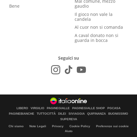
Mal comune, mezzo
Bene
gaudio
Il gioco non vale la
candela
Al cuor non si comanda
A caval donato non si
guarda in bocca
Seguici su
LIBERO
VIRGILIO
PAGINEGIALLE
PAGINEGIALLE SHOP
PGCASA
PAGINEBIANCHE
TUTTOCITTÀ
DILEI
SIVIAGGIA
QUIFINANZA
BUONISSIMO
SUPEREVA
Chi siamo
Note Legali
Privacy
Cookie Policy
Preferenze sui cookie
Aiuto