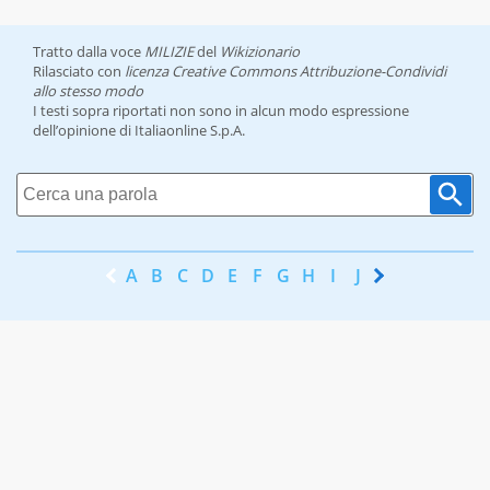
Tratto dalla voce
MILIZIE
del
Wikizionario
Rilasciato con
licenza Creative Commons Attribuzione-Condividi
allo stesso modo
I testi sopra riportati non sono in alcun modo espressione
dell’opinione di Italiaonline S.p.A.
A
B
C
D
E
F
G
H
I
J
K
L
M
N