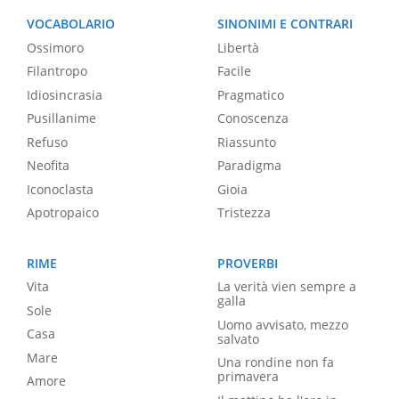
VOCABOLARIO
SINONIMI E CONTRARI
Ossimoro
Libertà
Filantropo
Facile
Idiosincrasia
Pragmatico
Pusillanime
Conoscenza
Refuso
Riassunto
Neofita
Paradigma
Iconoclasta
Gioia
Apotropaico
Tristezza
RIME
PROVERBI
Vita
La verità vien sempre a
galla
Sole
Uomo avvisato, mezzo
Casa
salvato
Mare
Una rondine non fa
primavera
Amore