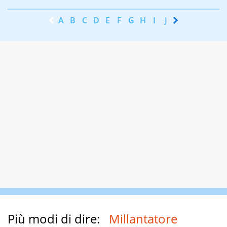
A
B
C
D
E
F
G
H
I
J
K
L
M
N
Più modi di dire:
Millantatore