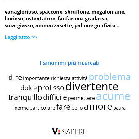
vanaglorioso
,
spaccone
,
sbruffone
,
megalomane
,
borioso
,
ostentatore
,
fanfarone
,
gradasso
,
smargiasso
,
ammazzasette
,
pallone gonfiato
...
Leggi tutto >>
I sinonimi più ricercati
problema
dire
importante
richiesta
attività
divertente
prolisso
dolce
acume
tranquillo
difficile
permettere
amore
fare
particolare
bello
inerme
paura
SAPERE