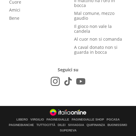
Il mattino ha l'oro in
Cuore
bocca
Amici
Mal comune, mezzo
Bene
gaudio
Il gioco non vale la
candela
Al cuor non si comanda
A caval donato non si
guarda in bocca
Seguici su
LIBERO
VIRGILIO
PAGINEGIALLE
PAGINEGIALLE SHOP
PGCASA
PAGINEBIANCHE
TUTTOCITTÀ
DILEI
SIVIAGGIA
QUIFINANZA
BUONISSIMO
SUPEREVA