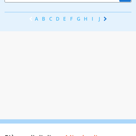
A
B
C
D
E
F
G
H
I
J
K
L
M
N