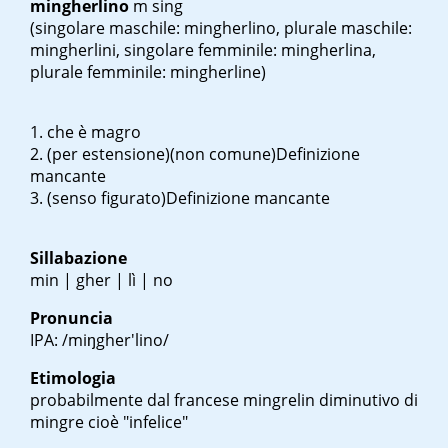
mingherlino
m sing
(singolare maschile: mingherlino, plurale maschile:
mingherlini, singolare femminile: mingherlina,
plurale femminile: mingherline)
che è magro
(per estensione)(non comune)Definizione
mancante
(senso figurato)Definizione mancante
Sillabazione
min | gher | lì | no
Pronuncia
IPA: /miŋgher'lino/
Etimologia
probabilmente dal francese
mingrelin
diminutivo di
mingre
cioè "infelice"