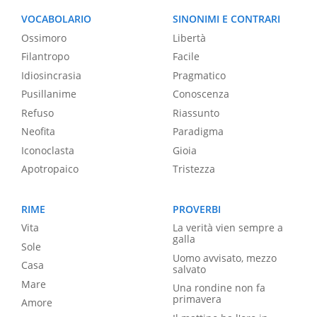
VOCABOLARIO
SINONIMI E CONTRARI
Ossimoro
Libertà
Filantropo
Facile
Idiosincrasia
Pragmatico
Pusillanime
Conoscenza
Refuso
Riassunto
Neofita
Paradigma
Iconoclasta
Gioia
Apotropaico
Tristezza
RIME
PROVERBI
Vita
La verità vien sempre a
galla
Sole
Uomo avvisato, mezzo
Casa
salvato
Mare
Una rondine non fa
primavera
Amore