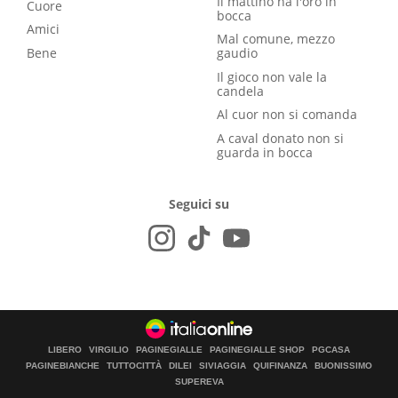
Il mattino ha l'oro in
Cuore
bocca
Amici
Mal comune, mezzo
Bene
gaudio
Il gioco non vale la
candela
Al cuor non si comanda
A caval donato non si
guarda in bocca
Seguici su
LIBERO
VIRGILIO
PAGINEGIALLE
PAGINEGIALLE SHOP
PGCASA
PAGINEBIANCHE
TUTTOCITTÀ
DILEI
SIVIAGGIA
QUIFINANZA
BUONISSIMO
SUPEREVA