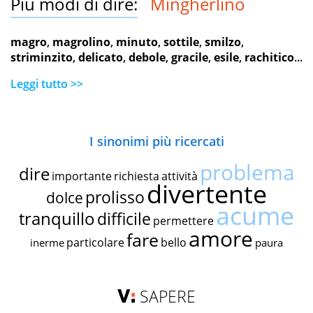
Più modi di dire:
Mingherlino
magro
,
magrolino
,
minuto
,
sottile
,
smilzo
,
striminzito
,
delicato
,
debole
,
gracile
,
esile
,
rachitico
...
Leggi tutto >>
I sinonimi più ricercati
problema
dire
importante
richiesta
attività
divertente
prolisso
dolce
acume
tranquillo
difficile
permettere
amore
fare
particolare
bello
inerme
paura
SAPERE