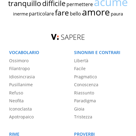
acume
tranquillo
difficile
permettere
amore
fare
particolare
bello
inerme
paura
SAPERE
VOCABOLARIO
SINONIMI E CONTRARI
Ossimoro
Libertà
Filantropo
Facile
Idiosincrasia
Pragmatico
Pusillanime
Conoscenza
Refuso
Riassunto
Neofita
Paradigma
Iconoclasta
Gioia
Apotropaico
Tristezza
RIME
PROVERBI