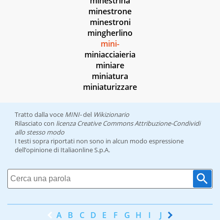
minestrina
minestrone
minestroni
mingherlino
mini-
miniacciaieria
miniare
miniatura
miniaturizzare
Tratto dalla voce
MINI-
del
Wikizionario
Rilasciato con
licenza Creative Commons Attribuzione-Condividi
allo stesso modo
I testi sopra riportati non sono in alcun modo espressione
dell’opinione di Italiaonline S.p.A.
A
B
C
D
E
F
G
H
I
J
K
L
M
N