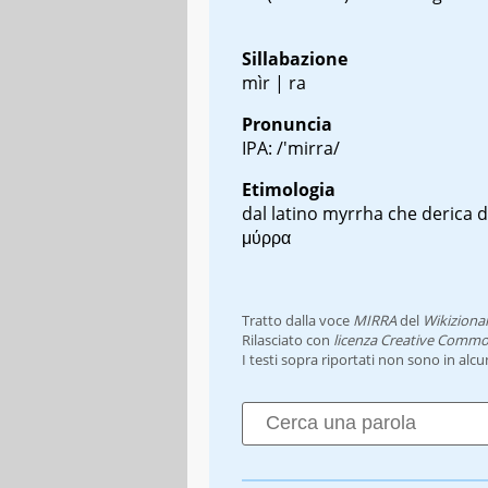
Sillabazione
mìr | ra
Pronuncia
IPA: /'mirra/
Etimologia
dal latino
myrrha
che derica d
μύρρα
Tratto dalla voce
MIRRA
del
Wikiziona
Rilasciato con
licenza Creative Commo
I testi sopra riportati non sono in alc