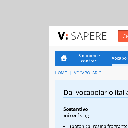
SAPERE
Sinonimi e
Vocabol
contrari
HOME
VOCABOLARIO
Dal vocabolario itali
Sostantivo
mirra
f sing
(botanica) resina fragrante