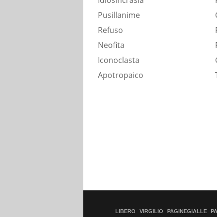
Idiosincrasia
Pusillanime
Refuso
Neofita
Iconoclasta
Apotropaico
LIBERO
VIRGILIO
PAGINEGIALLE
P