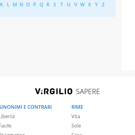
K
L
M
N
O
P
Q
R
S
T
U
V
W
X
Y
Z
SAPERE
SINONIMI E CONTRARI
RIME
Libertà
Vita
Facile
Sole