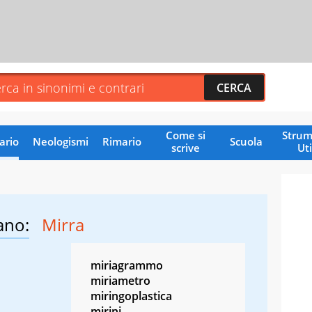
Come si
Strum
ario
Neologismi
Rimario
Scuola
scrive
Uti
ano:
Mirra
miriagrammo
miriametro
miringoplastica
mirini