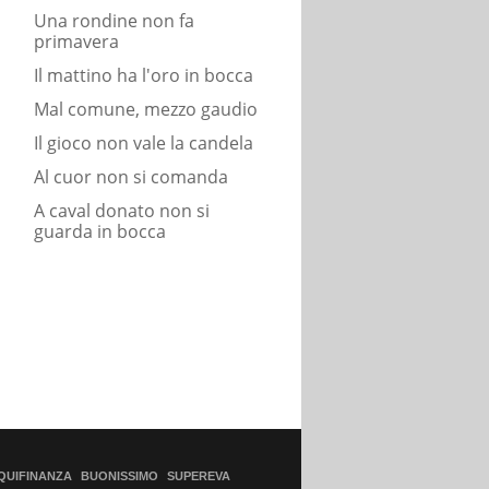
Una rondine non fa
primavera
Il mattino ha l'oro in bocca
Mal comune, mezzo gaudio
Il gioco non vale la candela
Al cuor non si comanda
A caval donato non si
guarda in bocca
QUIFINANZA
BUONISSIMO
SUPEREVA