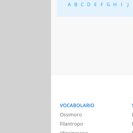
A
B
C
D
E
F
G
H
I
J
VOCABOLARIO
Ossimoro
Filantropo