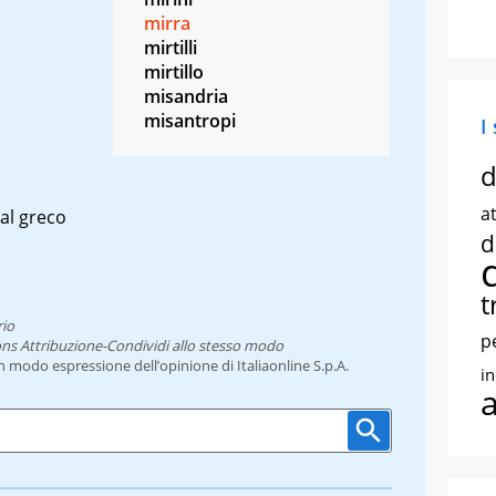
mirra
mirtilli
mirtillo
misandria
misantropi
I
d
at
al greco
d
t
rio
p
ns Attribuzione-Condividi allo stesso modo
un modo espressione dell’opinione di Italiaonline S.p.A.
i