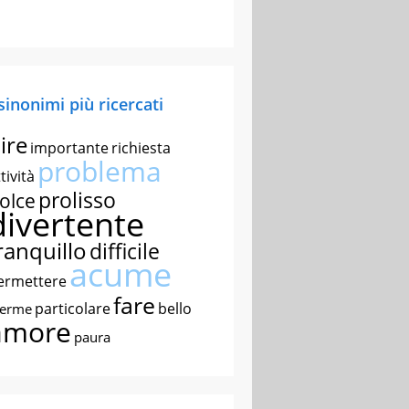
 sinonimi più ricercati
ire
importante
richiesta
problema
tività
prolisso
olce
divertente
ranquillo
difficile
acume
ermettere
fare
particolare
bello
nerme
amore
paura