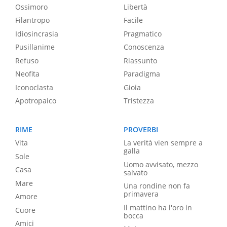
Ossimoro
Libertà
Filantropo
Facile
Idiosincrasia
Pragmatico
Pusillanime
Conoscenza
Refuso
Riassunto
Neofita
Paradigma
Iconoclasta
Gioia
Apotropaico
Tristezza
RIME
PROVERBI
Vita
La verità vien sempre a
galla
Sole
Uomo avvisato, mezzo
Casa
salvato
Mare
Una rondine non fa
primavera
Amore
Il mattino ha l'oro in
Cuore
bocca
Amici