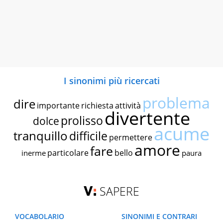
I sinonimi più ricercati
problema
dire
importante
richiesta
attività
divertente
prolisso
dolce
acume
tranquillo
difficile
permettere
amore
fare
particolare
bello
inerme
paura
SAPERE
VOCABOLARIO
SINONIMI E CONTRARI