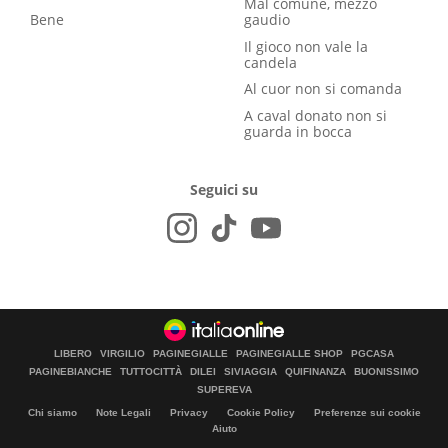
Mal comune, mezzo
Bene
gaudio
Il gioco non vale la
candela
Al cuor non si comanda
A caval donato non si
guarda in bocca
Seguici su
LIBERO
VIRGILIO
PAGINEGIALLE
PAGINEGIALLE SHOP
PGCASA
PAGINEBIANCHE
TUTTOCITTÀ
DILEI
SIVIAGGIA
QUIFINANZA
BUONISSIMO
SUPEREVA
Chi siamo
Note Legali
Privacy
Cookie Policy
Preferenze sui cookie
Aiuto