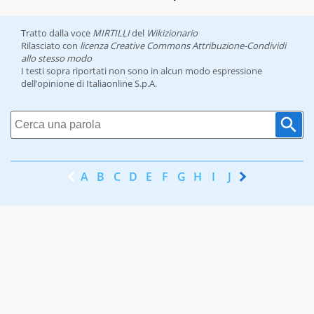
Tratto dalla voce
MIRTILLI
del
Wikizionario
Rilasciato con
licenza Creative Commons Attribuzione-Condividi
allo stesso modo
I testi sopra riportati non sono in alcun modo espressione
dell’opinione di Italiaonline S.p.A.
A
B
C
D
E
F
G
H
I
J
K
L
M
N