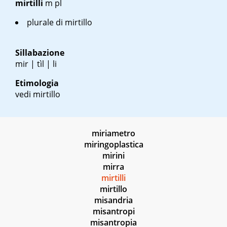
mirtilli
m pl
plurale di mirtillo
Sillabazione
mir | tìl | li
Etimologia
vedi mirtillo
miriametro
miringoplastica
mirini
mirra
mirtilli
mirtillo
misandria
misantropi
misantropia