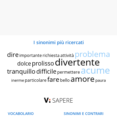
I sinonimi più ricercati
problema
dire
importante
richiesta
attività
divertente
prolisso
dolce
acume
tranquillo
difficile
permettere
amore
fare
particolare
bello
inerme
paura
SAPERE
VOCABOLARIO
SINONIMI E CONTRARI