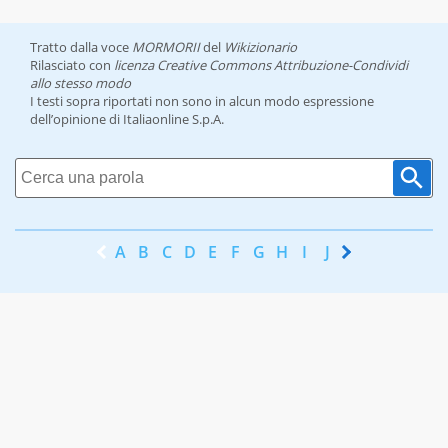
Tratto dalla voce
MORMORII
del
Wikizionario
Rilasciato con
licenza Creative Commons Attribuzione-Condividi
allo stesso modo
I testi sopra riportati non sono in alcun modo espressione
dell’opinione di Italiaonline S.p.A.
A
B
C
D
E
F
G
H
I
J
K
L
M
N