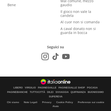
Mal comune, mezzo
Bene
gaudio
Il gioco non vale la
candela
Al cuor non si comanda
A caval donato non si
guarda in bocca
Seguici su
LIBERO
VIRGILIO
PAGINEGIALLE
PAGINEGIALLE SHOP
PGCASA
PAGINEBIANCHE
TUTTOCITTÀ
DILEI
SIVIAGGIA
QUIFINANZA
BUONISSIMO
SUPEREVA
Chi siamo
Note Legali
Privacy
Cookie Policy
Preferenze sui cookie
Aiuto