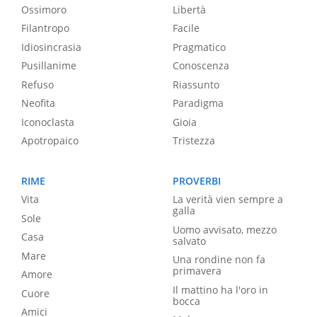
Ossimoro
Libertà
Filantropo
Facile
Idiosincrasia
Pragmatico
Pusillanime
Conoscenza
Refuso
Riassunto
Neofita
Paradigma
Iconoclasta
Gioia
Apotropaico
Tristezza
RIME
PROVERBI
Vita
La verità vien sempre a
galla
Sole
Uomo avvisato, mezzo
Casa
salvato
Mare
Una rondine non fa
primavera
Amore
Il mattino ha l'oro in
Cuore
bocca
Amici