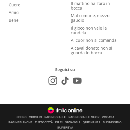
Il mattino ha l'oro in
Cuore
bocca
Amici
Mal comune, mezzo
Bene
gaudio
Il gioco non vale la
candela
Al cuor non si comanda
A caval donato non si
guarda in bocca
Seguici su
LIBERO
VIRGILIO
PAGINEGIALLE
PAGINEGIALLE SHOP
PGCASA
PAGINEBIANCHE
TUTTOCITTÀ
DILEI
SIVIAGGIA
QUIFINANZA
BUONISSIMO
SUPEREVA