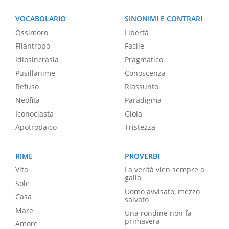
VOCABOLARIO
SINONIMI E CONTRARI
Ossimoro
Libertà
Filantropo
Facile
Idiosincrasia
Pragmatico
Pusillanime
Conoscenza
Refuso
Riassunto
Neofita
Paradigma
Iconoclasta
Gioia
Apotropaico
Tristezza
RIME
PROVERBI
Vita
La verità vien sempre a
galla
Sole
Uomo avvisato, mezzo
Casa
salvato
Mare
Una rondine non fa
primavera
Amore