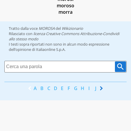
moroso
morra
Tratto dalla voce
MOROSA
del
Wikizionario
Rilasciato con
licenza Creative Commons Attribuzione-Condividi
allo stesso modo
I testi sopra riportati non sono in alcun modo espressione
dell’opinione di Italiaonline S.p.A.
A
B
C
D
E
F
G
H
I
J
K
L
M
N