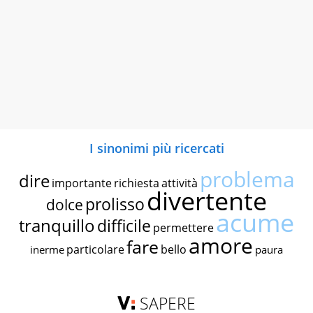
I sinonimi più ricercati
problema
dire
importante
richiesta
attività
divertente
prolisso
dolce
acume
tranquillo
difficile
permettere
amore
fare
particolare
bello
inerme
paura
SAPERE