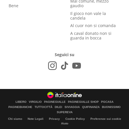
Mal comune, mezzo
Bene
gaudio
Il gioco non vale la
candela
Al cuor non si comanda
A caval donato non si
guarda in bocca
Seguici su
LIBERO
VIRGILIO
PAGINEGIALLE
PAGINEGIALLE SHOP
PGCASA
PAGINEBIANCHE
TUTTOCITTÀ
DILEI
SIVIAGGIA
QUIFINANZA
BUONISSIMO
SUPEREVA
Chi siamo
Note Legali
Privacy
Cookie Policy
Preferenze sui cookie
Aiuto