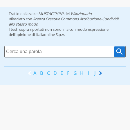
Tratto dalla voce
MUSTACCHINI
del
Wikizionario
Rilasciato con
licenza Creative Commons Attribuzione-Condividi
allo stesso modo
I testi sopra riportati non sono in alcun modo espressione
dell’opinione di Italiaonline S.p.A.
A
B
C
D
E
F
G
H
I
J
K
L
M
N