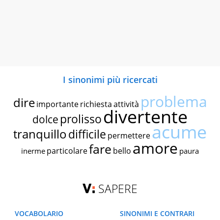
I sinonimi più ricercati
problema
dire
importante
richiesta
attività
divertente
prolisso
dolce
acume
tranquillo
difficile
permettere
amore
fare
particolare
bello
inerme
paura
SAPERE
VOCABOLARIO
SINONIMI E CONTRARI