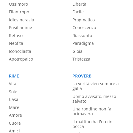
Ossimoro
Libertà
Filantropo
Facile
Idiosincrasia
Pragmatico
Pusillanime
Conoscenza
Refuso
Riassunto
Neofita
Paradigma
Iconoclasta
Gioia
Apotropaico
Tristezza
RIME
PROVERBI
Vita
La verità vien sempre a
galla
Sole
Uomo avvisato, mezzo
Casa
salvato
Mare
Una rondine non fa
primavera
Amore
Il mattino ha l'oro in
Cuore
bocca
Amici