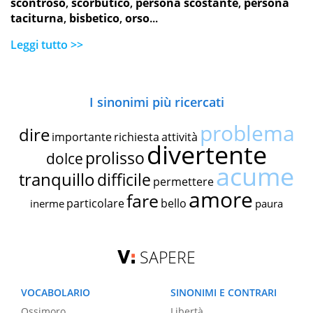
scontroso
,
scorbutico
,
persona scostante
,
persona
taciturna
,
bisbetico
,
orso
...
Leggi tutto >>
I sinonimi più ricercati
problema
dire
importante
richiesta
attività
divertente
prolisso
dolce
acume
tranquillo
difficile
permettere
amore
fare
particolare
bello
inerme
paura
SAPERE
VOCABOLARIO
SINONIMI E CONTRARI
Ossimoro
Libertà