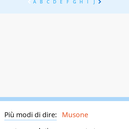
A
B
C
D
E
F
G
H
I
J
K
L
M
N
Più modi di dire:
Musone