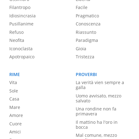
Filantropo
Facile
Idiosincrasia
Pragmatico
Pusillanime
Conoscenza
Refuso
Riassunto
Neofita
Paradigma
Iconoclasta
Gioia
Apotropaico
Tristezza
RIME
PROVERBI
Vita
La verità vien sempre a
galla
Sole
Uomo avvisato, mezzo
Casa
salvato
Mare
Una rondine non fa
primavera
Amore
Il mattino ha l'oro in
Cuore
bocca
Amici
Mal comune, mezzo