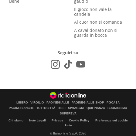
Bene
gaudio
Il gioco non vale la
candela
Al cuor non si comanda
A caval donato non si
guarda in bocca
Seguici su
LIBERO
VIRGILIO
PAGINEGIALLE
PAGINEGIALLE SHOP
PGCASA
PAGINEBIANCHE
TUTTOCITTÀ
DILEI
SIVIAGGIA
QUIFINANZA
BUONISSIMO
SUPEREVA
Chi siamo
Note Legali
Privacy
Cookie Policy
Preferenze sui cookie
Aiuto
© Italiaonline S.p.A. 2026