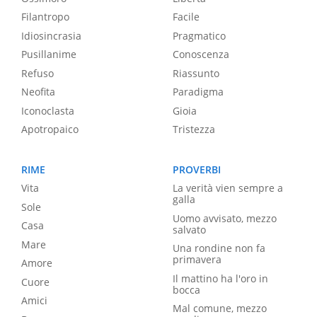
Filantropo
Facile
Idiosincrasia
Pragmatico
Pusillanime
Conoscenza
Refuso
Riassunto
Neofita
Paradigma
Iconoclasta
Gioia
Apotropaico
Tristezza
RIME
PROVERBI
Vita
La verità vien sempre a
galla
Sole
Uomo avvisato, mezzo
Casa
salvato
Mare
Una rondine non fa
primavera
Amore
Il mattino ha l'oro in
Cuore
bocca
Amici
Mal comune, mezzo