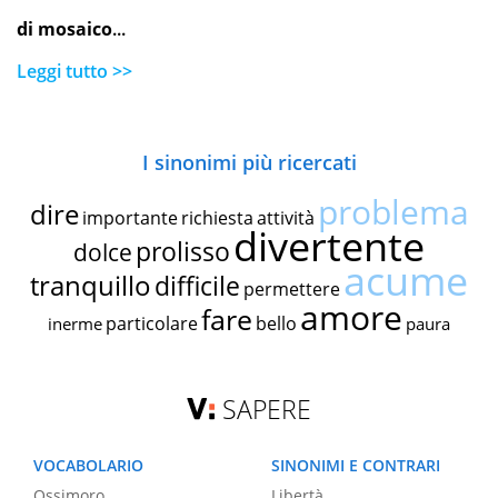
di mosaico
...
Leggi tutto >>
I sinonimi più ricercati
problema
dire
importante
richiesta
attività
divertente
prolisso
dolce
acume
tranquillo
difficile
permettere
amore
fare
particolare
bello
inerme
paura
SAPERE
VOCABOLARIO
SINONIMI E CONTRARI
Ossimoro
Libertà