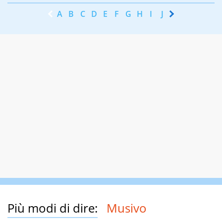
A
B
C
D
E
F
G
H
I
J
K
L
M
N
Più modi di dire:
Musivo