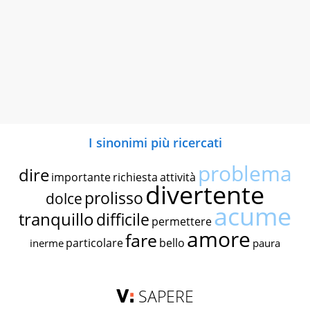
I sinonimi più ricercati
problema
dire
importante
richiesta
attività
divertente
prolisso
dolce
acume
tranquillo
difficile
permettere
amore
fare
particolare
bello
inerme
paura
SAPERE