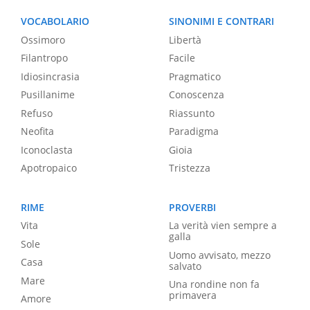
VOCABOLARIO
SINONIMI E CONTRARI
Ossimoro
Libertà
Filantropo
Facile
Idiosincrasia
Pragmatico
Pusillanime
Conoscenza
Refuso
Riassunto
Neofita
Paradigma
Iconoclasta
Gioia
Apotropaico
Tristezza
RIME
PROVERBI
Vita
La verità vien sempre a
galla
Sole
Uomo avvisato, mezzo
Casa
salvato
Mare
Una rondine non fa
primavera
Amore