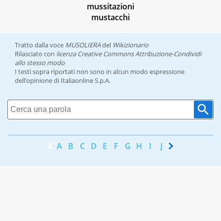
mussitazioni
mustacchi
Tratto dalla voce
MUSOLIERA
del
Wikizionario
Rilasciato con
licenza Creative Commons Attribuzione-Condividi
allo stesso modo
I testi sopra riportati non sono in alcun modo espressione
dell’opinione di Italiaonline S.p.A.
A
B
C
D
E
F
G
H
I
J
K
L
M
N