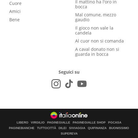
Il mattino ha l'oro in
Cuore
bocca
Amici
Mal comune, mezzo
Bene
gaudio
Il gioco non vale la
candela
Al cuor non si comanda
A caval donato non si
guarda in bocca
Seguici su
LIBERO
VIRGILIO
PAGINEGIALLE
PAGINEGIALLE SHOP
PGCASA
PAGINEBIANCHE
TUTTOCITTÀ
DILEI
SIVIAGGIA
QUIFINANZA
BUONISSIMO
SUPEREVA