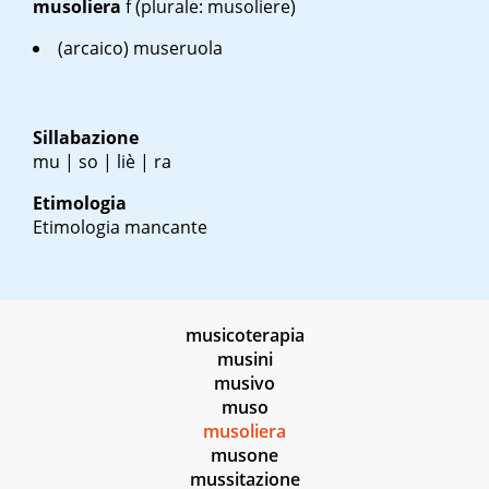
musoliera
f
(plurale: musoliere)
(arcaico) museruola
Sillabazione
mu | so | liè | ra
Etimologia
Etimologia mancante
musicoterapia
musini
musivo
muso
musoliera
musone
mussitazione