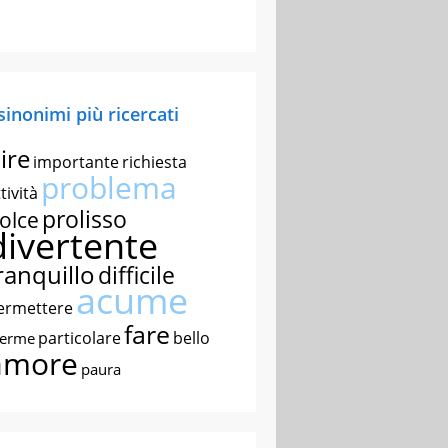
 sinonimi più ricercati
ire
importante
richiesta
problema
tività
prolisso
olce
divertente
ranquillo
difficile
acume
ermettere
fare
particolare
bello
nerme
amore
paura