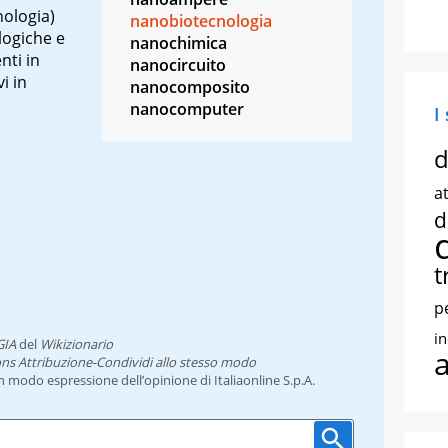
nologia)
nanobiotecnologia
ologiche e
nanochimica
nti in
nanocircuito
i in
nanocomposito
nanocomputer
I
d
at
d
t
p
i
IA
del
Wikizionario
ns Attribuzione-Condividi allo stesso modo
un modo espressione dell’opinione di Italiaonline S.p.A.