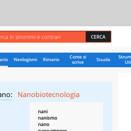
Come si
Strum
ario
Neologismi
Rimario
Scuola
scrive
Uti
ano:
Nanobiotecnologia
nani
nanismo
nano
nanoampere