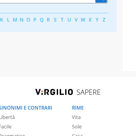
K
L
M
N
O
P
Q
R
S
T
U
V
W
X
Y
Z
SAPERE
SINONIMI E CONTRARI
RIME
Libertà
Vita
Facile
Sole