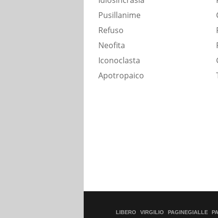
Idiosincrasia
Pusillanime
Refuso
Neofita
Iconoclasta
Apotropaico
LIBERO
VIRGILIO
PAGINEGIALLE
P