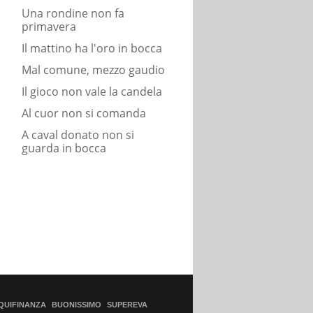
Una rondine non fa
primavera
Il mattino ha l'oro in bocca
Mal comune, mezzo gaudio
Il gioco non vale la candela
Al cuor non si comanda
A caval donato non si
guarda in bocca
QUIFINANZA
BUONISSIMO
SUPEREVA