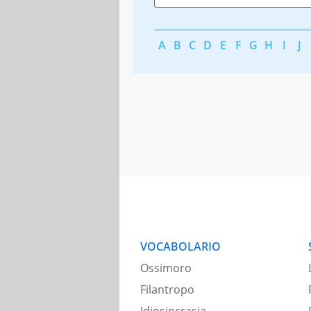
A
B
C
D
E
F
G
H
I
J
VOCABOLARIO
Ossimoro
Filantropo