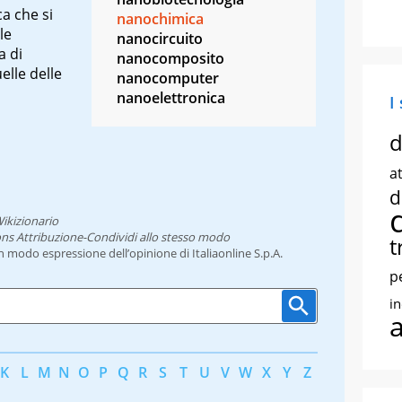
a che si
nanochimica
le
nanocircuito
a di
nanocomposito
elle delle
nanocomputer
nanoelettronica
I
d
at
d
ikizionario
ns Attribuzione-Condividi allo stesso modo
t
un modo espressione dell’opinione di Italiaonline S.p.A.
p
i
K
L
M
N
O
P
Q
R
S
T
U
V
W
X
Y
Z