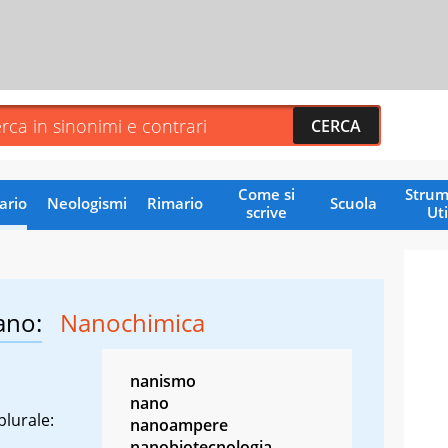
Come si
Strum
ario
Neologismi
Rimario
Scuola
scrive
Uti
ano:
Nanochimica
nanismo
nano
plurale:
nanoampere
nanobiotecnologia