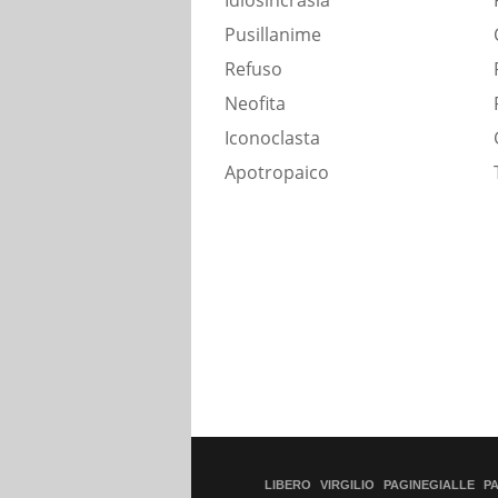
Idiosincrasia
Pusillanime
Refuso
Neofita
Iconoclasta
Apotropaico
LIBERO
VIRGILIO
PAGINEGIALLE
P