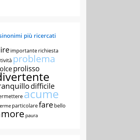
 sinonimi più ricercati
ire
importante
richiesta
problema
tività
prolisso
olce
divertente
ranquillo
difficile
acume
ermettere
fare
particolare
bello
nerme
amore
paura