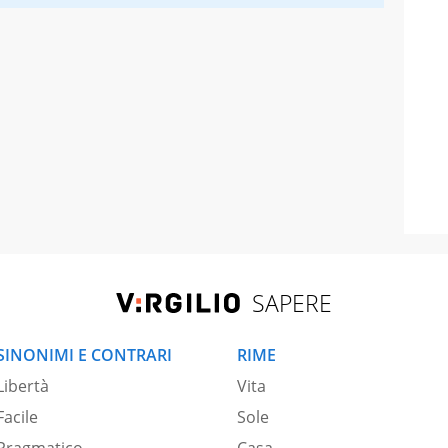
SAPERE
SINONIMI E CONTRARI
RIME
Libertà
Vita
Facile
Sole