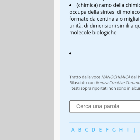
(chimica) ramo della chimic
occupa della sintesi di moleco
formate da centinaia o migliai
unità, di dimensioni simili a qu
molecole biologiche
Tratto dalla voce
NANOCHIMICA
del
W
Rilasciato con
licenza Creative Commo
I testi sopra riportati non sono in alc
A
B
C
D
E
F
G
H
I
J