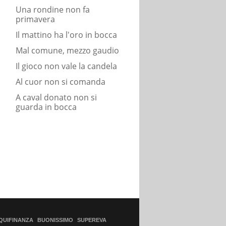
Una rondine non fa
primavera
Il mattino ha l'oro in bocca
Mal comune, mezzo gaudio
Il gioco non vale la candela
Al cuor non si comanda
A caval donato non si
guarda in bocca
QUIFINANZA
BUONISSIMO
SUPEREVA