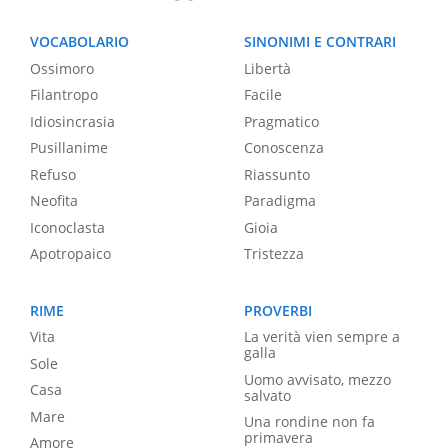
VOCABOLARIO
SINONIMI E CONTRARI
Ossimoro
Libertà
Filantropo
Facile
Idiosincrasia
Pragmatico
Pusillanime
Conoscenza
Refuso
Riassunto
Neofita
Paradigma
Iconoclasta
Gioia
Apotropaico
Tristezza
RIME
PROVERBI
Vita
La verità vien sempre a
galla
Sole
Uomo avvisato, mezzo
Casa
salvato
Mare
Una rondine non fa
primavera
Amore