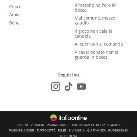
Il mattino ha l'oro in
Cuore
bocca
Amici
Mal comune, mezzo
Bene
gaudio
Il gioco non vale la
candela
Al cuor non si comanda
A caval donato non si
guarda in bocca
Seguici su
LIBERO
VIRGILIO
PAGINEGIALLE
PAGINEGIALLE SHOP
PGCASA
PAGINEBIANCHE
TUTTOCITTÀ
DILEI
SIVIAGGIA
QUIFINANZA
BUONISSIMO
SUPEREVA