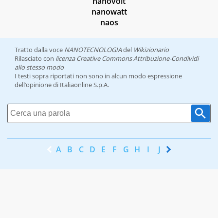
nanovolt
nanowatt
naos
Tratto dalla voce
NANOTECNOLOGIA
del
Wikizionario
Rilasciato con
licenza Creative Commons Attribuzione-Condividi
allo stesso modo
I testi sopra riportati non sono in alcun modo espressione
dell’opinione di Italiaonline S.p.A.
A
B
C
D
E
F
G
H
I
J
K
L
M
N