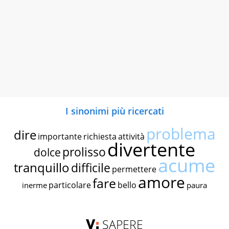
I sinonimi più ricercati
problema
dire
importante
richiesta
attività
divertente
prolisso
dolce
acume
tranquillo
difficile
permettere
amore
fare
particolare
bello
inerme
paura
SAPERE