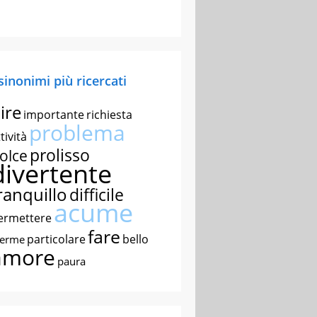
 sinonimi più ricercati
ire
importante
richiesta
problema
tività
prolisso
olce
divertente
ranquillo
difficile
acume
ermettere
fare
particolare
bello
nerme
amore
paura