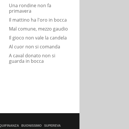
Una rondine non fa
primavera
Il mattino ha l'oro in bocca
Mal comune, mezzo gaudio
Il gioco non vale la candela
Al cuor non si comanda
A caval donato non si
guarda in bocca
QUIFINANZA
BUONISSIMO
SUPEREVA