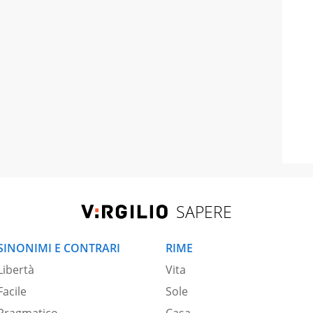
SAPERE
SINONIMI E CONTRARI
RIME
Libertà
Vita
Facile
Sole