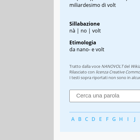
miliardesimo di volt
Sillabazione
nà | no | volt
Etimologia
da nano- e volt
Tratto dalla voce
NANOVOLT
del
Wiki
Rilasciato con
licenza Creative Commo
I testi sopra riportati non sono in alc
A
B
C
D
E
F
G
H
I
J