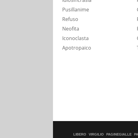
Idiosincrasia
Pusillanime
Refuso
Neofita
Iconoclasta
Apotropaico
LIBERO
VIRGILIO
PAGINEGIALLE
P