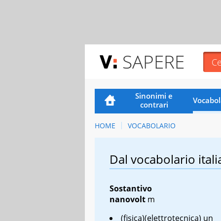
SAPERE
Sinonimi e
Vocabol
contrari
HOME
VOCABOLARIO
Dal vocabolario itali
Sostantivo
nanovolt
m
(fisica)(elettrotecnica) un