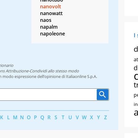
nanovolt
nanowatt
naos
napalm
napoleone
I
d
at
zionario
d
ns Attribuzione-Condividi allo stesso modo
un modo espressione dell’opinione di Italiaonline S.p.A.
t
p
i
K
L
M
N
O
P
Q
R
S
T
U
V
W
X
Y
Z