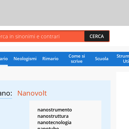
Come si
Strum
ario
Neologismi
Rimario
Scuola
scrive
Uti
ano:
Nanovolt
nanostrumento
nanostruttura
nanotecnologia
nanotubo