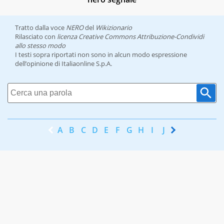
Tratto dalla voce
NERO
del
Wikizionario
Rilasciato con
licenza Creative Commons Attribuzione-Condividi
allo stesso modo
I testi sopra riportati non sono in alcun modo espressione
dell’opinione di Italiaonline S.p.A.
A
B
C
D
E
F
G
H
I
J
K
L
M
N