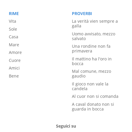
RIME
PROVERBI
Vita
La verità vien sempre a
galla
Sole
Uomo avvisato, mezzo
Casa
salvato
Mare
Una rondine non fa
primavera
Amore
Il mattino ha l'oro in
Cuore
bocca
Amici
Mal comune, mezzo
Bene
gaudio
Il gioco non vale la
candela
Al cuor non si comanda
A caval donato non si
guarda in bocca
Seguici su