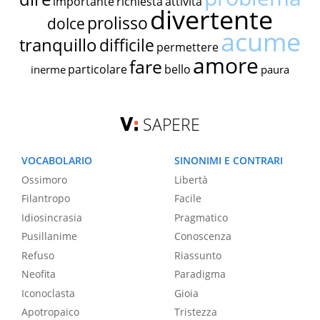
importante
richiesta
attività
divertente
prolisso
dolce
acume
tranquillo
difficile
permettere
amore
fare
particolare
bello
inerme
paura
SAPERE
VOCABOLARIO
SINONIMI E CONTRARI
Ossimoro
Libertà
Filantropo
Facile
Idiosincrasia
Pragmatico
Pusillanime
Conoscenza
Refuso
Riassunto
Neofita
Paradigma
Iconoclasta
Gioia
Apotropaico
Tristezza