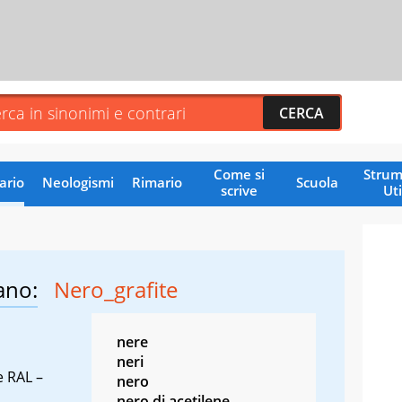
Come si
Strum
ario
Neologismi
Rimario
Scuola
scrive
Uti
ano:
Nero_grafite
nere
neri
e RAL –
nero
nero di acetilene