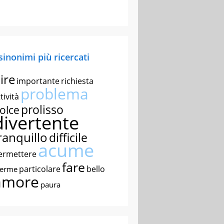
 sinonimi più ricercati
ire
importante
richiesta
problema
tività
prolisso
olce
divertente
ranquillo
difficile
acume
ermettere
fare
particolare
bello
nerme
amore
paura