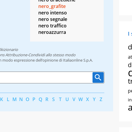
nero_grafite
nero intenso
nero segnale
nero traffico
neroazzurra
I
d
ikizionario
ns Attribuzione-Condividi allo stesso modo
at
un modo espressione dell’opinione di Italiaonline S.p.A.
d
t
p
K
L
M
N
O
P
Q
R
S
T
U
V
W
X
Y
Z
i