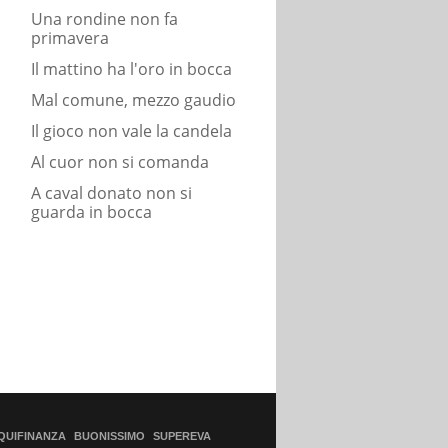
Una rondine non fa
primavera
Il mattino ha l'oro in bocca
Mal comune, mezzo gaudio
Il gioco non vale la candela
Al cuor non si comanda
A caval donato non si
guarda in bocca
QUIFINANZA
BUONISSIMO
SUPEREVA