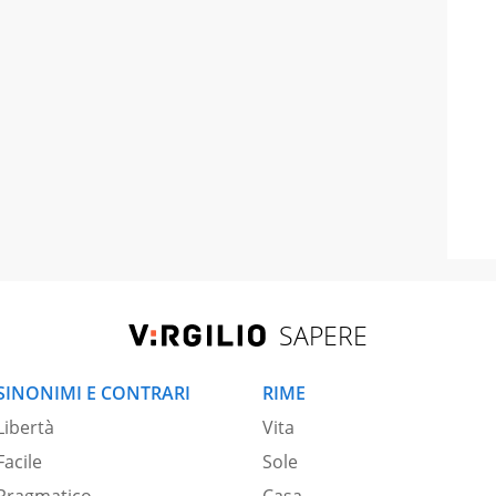
SAPERE
SINONIMI E CONTRARI
RIME
Libertà
Vita
Facile
Sole