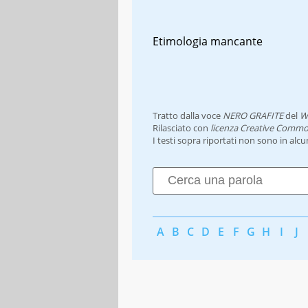
Etimologia mancante
Tratto dalla voce
NERO GRAFITE
del
W
Rilasciato con
licenza Creative Commo
I testi sopra riportati non sono in alc
A
B
C
D
E
F
G
H
I
J