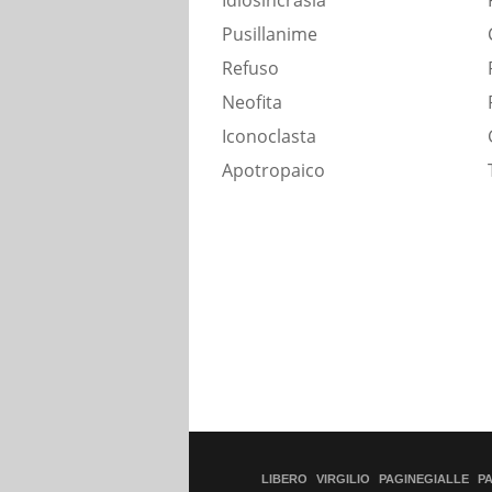
Idiosincrasia
Pusillanime
Refuso
Neofita
Iconoclasta
Apotropaico
LIBERO
VIRGILIO
PAGINEGIALLE
P