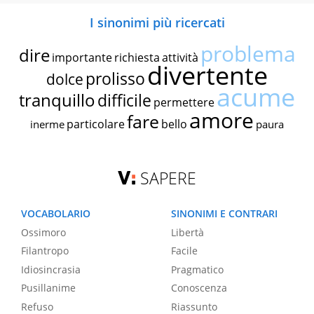
I sinonimi più ricercati
problema
dire
importante
richiesta
attività
divertente
prolisso
dolce
acume
tranquillo
difficile
permettere
amore
fare
particolare
bello
inerme
paura
SAPERE
VOCABOLARIO
SINONIMI E CONTRARI
Ossimoro
Libertà
Filantropo
Facile
Idiosincrasia
Pragmatico
Pusillanime
Conoscenza
Refuso
Riassunto