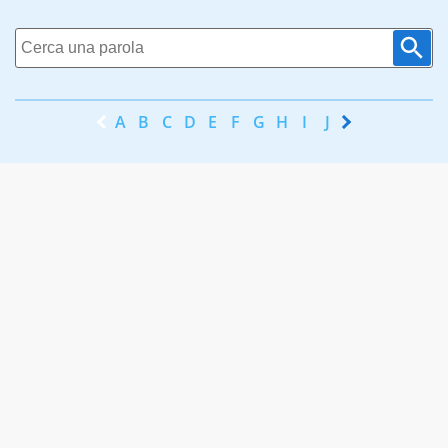
A
B
C
D
E
F
G
H
I
J
K
L
M
N