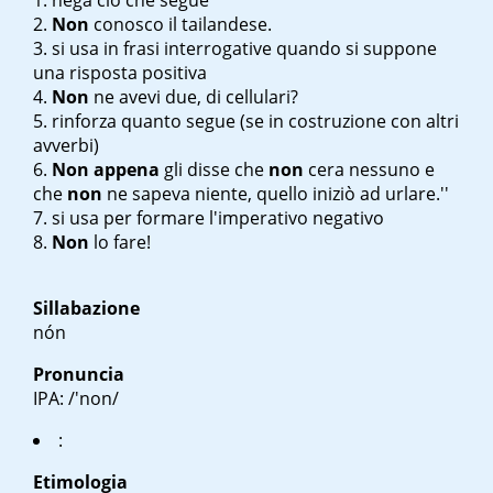
nega ciò che segue
Non
conosco il tailandese.
si usa in frasi interrogative quando si suppone
una risposta positiva
Non
ne avevi due, di cellulari?
rinforza quanto segue (se in costruzione con altri
avverbi)
Non appena
gli disse che
non
c
era nessuno e
che
non
ne sapeva niente, quello iniziò ad urlare.''
si usa per formare l'imperativo negativo
Non
lo fare!
Sillabazione
nón
Pronuncia
IPA: /'non/
:
Etimologia