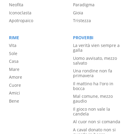
Neofita
Paradigma
Iconoclasta
Gioia
Apotropaico
Tristezza
RIME
PROVERBI
Vita
La verità vien sempre a
galla
Sole
Uomo avvisato, mezzo
Casa
salvato
Mare
Una rondine non fa
primavera
Amore
Il mattino ha l'oro in
Cuore
bocca
Amici
Mal comune, mezzo
Bene
gaudio
Il gioco non vale la
candela
Al cuor non si comanda
A caval donato non si