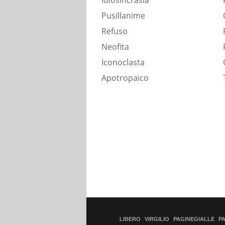
Idiosincrasia
Pusillanime
Refuso
Neofita
Iconoclasta
Apotropaico
LIBERO
VIRGILIO
PAGINEGIALLE
P