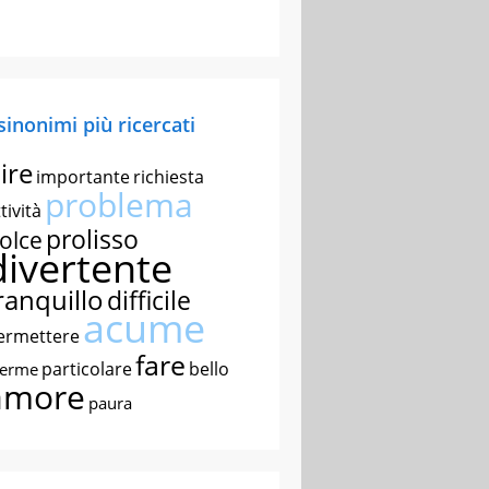
 sinonimi più ricercati
ire
importante
richiesta
problema
tività
prolisso
olce
divertente
ranquillo
difficile
acume
ermettere
fare
particolare
bello
nerme
amore
paura