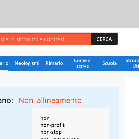
Come si
Strum
ario
Neologismi
Rimario
Scuola
scrive
Uti
ano:
Non_allineamento
non
non-profit
non-stop
non aggressione