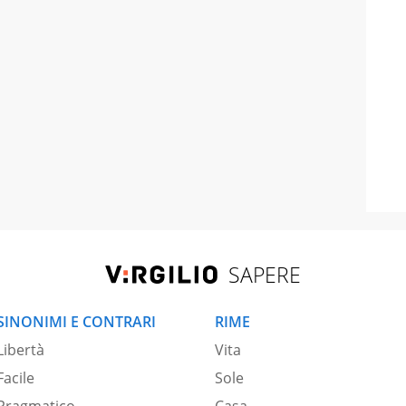
SAPERE
SINONIMI E CONTRARI
RIME
Libertà
Vita
Facile
Sole