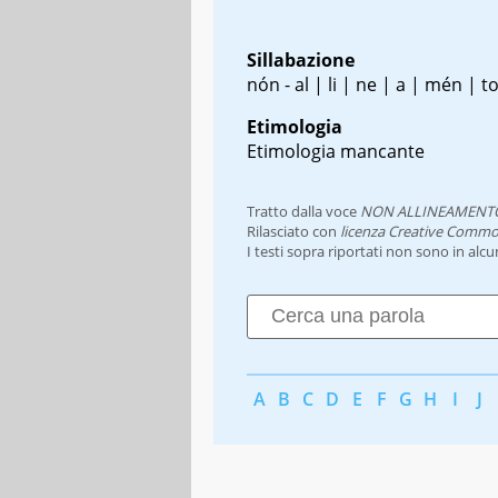
Sillabazione
nón - al | li | ne | a | mén | t
Etimologia
Etimologia mancante
Tratto dalla voce
NON ALLINEAMENT
Rilasciato con
licenza Creative Commo
I testi sopra riportati non sono in alc
A
B
C
D
E
F
G
H
I
J