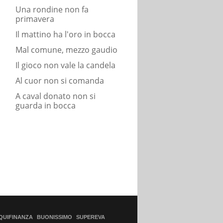
Una rondine non fa
primavera
Il mattino ha l'oro in bocca
Mal comune, mezzo gaudio
Il gioco non vale la candela
Al cuor non si comanda
A caval donato non si
guarda in bocca
QUIFINANZA
BUONISSIMO
SUPEREVA