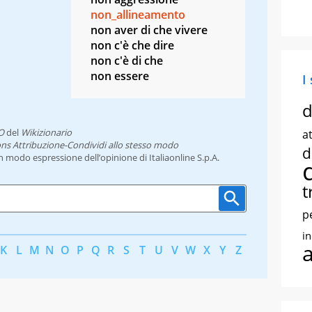
non_allineamento
non aver di che vivere
non c'è che dire
o
non c'è di che
non essere
I
d
O
del
Wikizionario
at
ns Attribuzione-Condividi allo stesso modo
d
un modo espressione dell’opinione di Italiaonline S.p.A.
t
p
i
K
L
M
N
O
P
Q
R
S
T
U
V
W
X
Y
Z