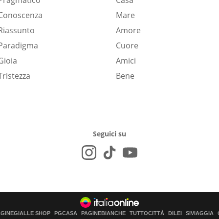
Pragmatico
Casa
Conoscenza
Mare
Riassunto
Amore
Paradigma
Cuore
Gioia
Amici
Tristezza
Bene
Seguici su
AGINEGIALLE SHOP
PGCASA
PAGINEBIANCHE
TUTTOCITTÀ
DILEI
SIVIAGGIA