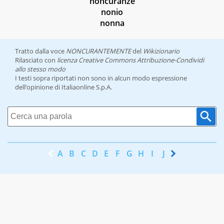
noncuranze
nonio
nonna
Tratto dalla voce
NONCURANTEMENTE
del
Wikizionario
Rilasciato con
licenza Creative Commons Attribuzione-Condividi
allo stesso modo
I testi sopra riportati non sono in alcun modo espressione
dell’opinione di Italiaonline S.p.A.
A
B
C
D
E
F
G
H
I
J
K
L
M
N