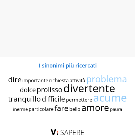
I sinonimi più ricercati
problema
dire
importante
richiesta
attività
divertente
prolisso
dolce
acume
tranquillo
difficile
permettere
amore
fare
particolare
bello
inerme
paura
SAPERE