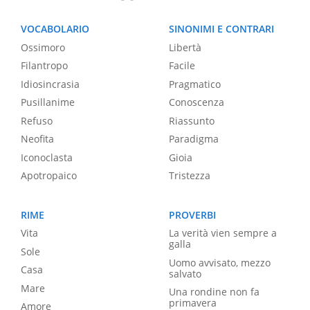
VOCABOLARIO
SINONIMI E CONTRARI
Ossimoro
Libertà
Filantropo
Facile
Idiosincrasia
Pragmatico
Pusillanime
Conoscenza
Refuso
Riassunto
Neofita
Paradigma
Iconoclasta
Gioia
Apotropaico
Tristezza
RIME
PROVERBI
Vita
La verità vien sempre a
galla
Sole
Uomo avvisato, mezzo
Casa
salvato
Mare
Una rondine non fa
primavera
Amore