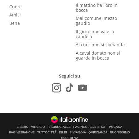
Il mattino ha l'oro in
Cuore
bocca
Amici
Mal comune, mezzo
Bene
gaudio
Il gioco non vale la
candela
Al cuor non si comanda
A caval donato non si
guarda in bocca
Seguici su
LIBERO
VIRGILIO
PAGINEGIALLE
PAGINEGIALLE SHOP
PGCASA
PAGINEBIANCHE
TUTTOCITTÀ
DILEI
SIVIAGGIA
QUIFINANZA
BUONISSIMO
SUPEREVA