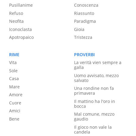
Pusillanime
Conoscenza
Refuso
Riassunto
Neofita
Paradigma
Iconoclasta
Gioia
Apotropaico
Tristezza
RIME
PROVERBI
Vita
La verità vien sempre a
galla
Sole
Uomo avvisato, mezzo
Casa
salvato
Mare
Una rondine non fa
primavera
Amore
Il mattino ha l'oro in
Cuore
bocca
Amici
Mal comune, mezzo
Bene
gaudio
Il gioco non vale la
candela