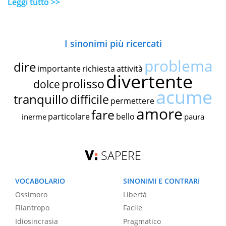
Leggi tutto >>
I sinonimi più ricercati
problema
dire
importante
richiesta
attività
divertente
prolisso
dolce
acume
tranquillo
difficile
permettere
amore
fare
particolare
bello
inerme
paura
SAPERE
VOCABOLARIO
SINONIMI E CONTRARI
Ossimoro
Libertà
Filantropo
Facile
Idiosincrasia
Pragmatico