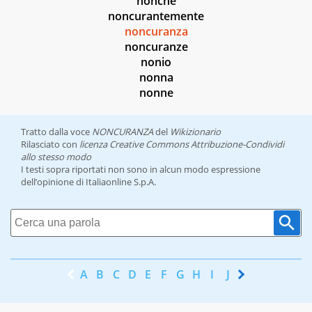
nonché
noncurantemente
noncuranza
noncuranze
nonio
nonna
nonne
Tratto dalla voce
NONCURANZA
del
Wikizionario
Rilasciato con
licenza Creative Commons Attribuzione-Condividi
allo stesso modo
I testi sopra riportati non sono in alcun modo espressione
dell’opinione di Italiaonline S.p.A.
A
B
C
D
E
F
G
H
I
J
K
L
M
N