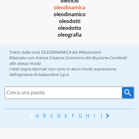
oleificio
oleodinamica
oleodinamico
oleodotti
oleodotto
oleografia
Tratto dalla voce
OLEODINAMICA
del
Wikizionario
Rilasciato con
licenza Creative Commons Attribuzione-Condividi
allo stesso modo
I testi sopra riportati non sono in alcun modo espressione
dell’opinione di Italiaonline S.p.A.
A
B
C
D
E
F
G
H
I
J
K
L
M
N