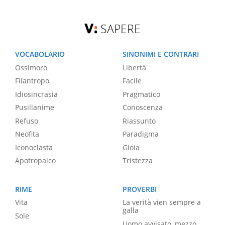
SAPERE
VOCABOLARIO
SINONIMI E CONTRARI
Ossimoro
Libertà
Filantropo
Facile
Idiosincrasia
Pragmatico
Pusillanime
Conoscenza
Refuso
Riassunto
Neofita
Paradigma
Iconoclasta
Gioia
Apotropaico
Tristezza
RIME
PROVERBI
Vita
La verità vien sempre a
galla
Sole
Uomo avvisato, mezzo