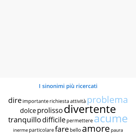
I sinonimi più ricercati
problema
dire
importante
richiesta
attività
divertente
prolisso
dolce
acume
tranquillo
difficile
permettere
amore
fare
particolare
bello
inerme
paura