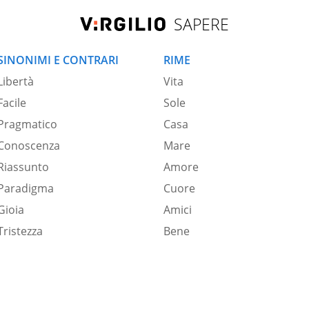
SAPERE
SINONIMI E CONTRARI
RIME
Libertà
Vita
Facile
Sole
Pragmatico
Casa
Conoscenza
Mare
Riassunto
Amore
Paradigma
Cuore
Gioia
Amici
Tristezza
Bene