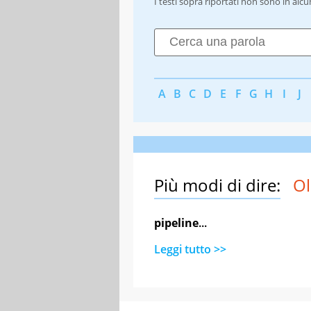
I testi sopra riportati non sono in alc
A
B
C
D
E
F
G
H
I
J
Più modi di dire:
Ol
pipeline
...
Leggi tutto >>