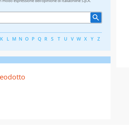
un modo espressione dell’opinione di Italiaonline S.p.A.
K
L
M
N
O
P
Q
R
S
T
U
V
W
X
Y
Z
eodotto