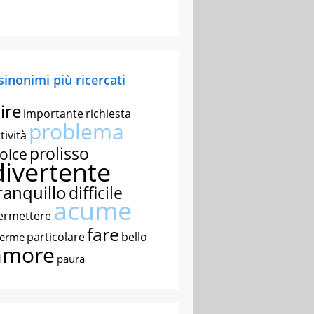
 sinonimi più ricercati
ire
importante
richiesta
problema
tività
prolisso
olce
divertente
ranquillo
difficile
acume
ermettere
fare
particolare
bello
nerme
amore
paura