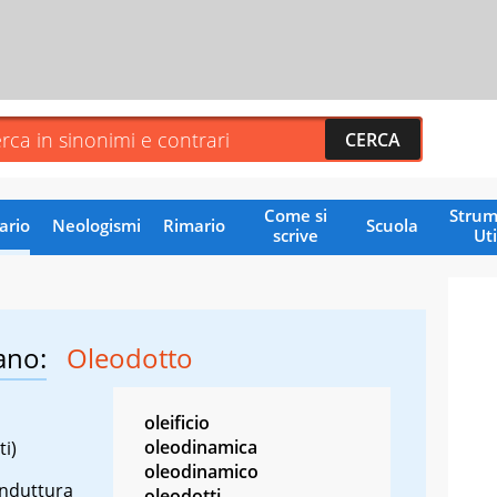
Come si
Strum
ario
Neologismi
Rimario
Scuola
scrive
Uti
ano:
Oleodotto
oleificio
oleodinamica
ti)
oleodinamico
onduttura
oleodotti