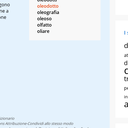
ngono
oleodotto
ne a
oleografia
ione
oleoso
olfatto
oliare
I
d
at
d
t
p
i
izionario
ns Attribuzione-Condividi allo stesso modo