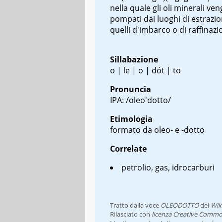
nella quale gli oli minerali ve
pompati dai luoghi di estrazio
quelli d'imbarco o di raffinaz
Sillabazione
o | le | o | dót | to
Pronuncia
IPA: /oleo'dotto/
Etimologia
formato da oleo- e -dotto
Correlate
petrolio, gas, idrocarburi
Tratto dalla voce
OLEODOTTO
del
Wik
Rilasciato con
licenza Creative Commo