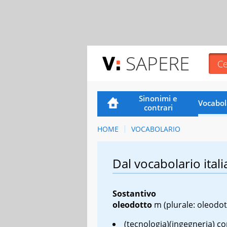
SAPERE
Sinonimi e
Vocabol
contrari
HOME
VOCABOLARIO
Dal vocabolario itali
Sostantivo
oleodotto
m
(plurale: oleodot
(tecnologia)(ingegneria) c