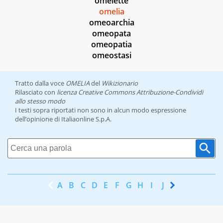
omelette
omelia
omeoarchia
omeopata
omeopatia
omeostasi
Tratto dalla voce
OMELIA
del
Wikizionario
Rilasciato con
licenza Creative Commons Attribuzione-Condividi
allo stesso modo
I testi sopra riportati non sono in alcun modo espressione
dell’opinione di Italiaonline S.p.A.
A
B
C
D
E
F
G
H
I
J
K
L
M
N