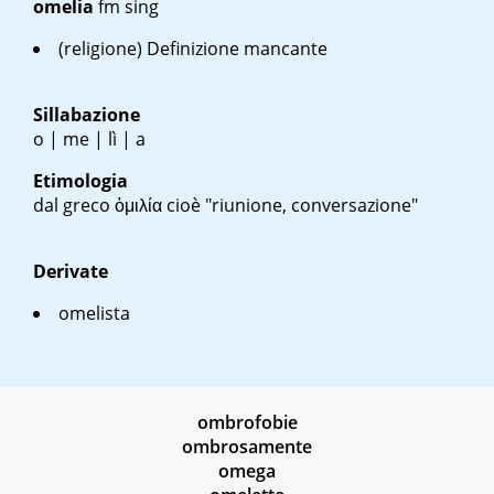
omelia
fm sing
(religione) Definizione mancante
Sillabazione
o | me | lì | a
Etimologia
dal greco
ὁμιλία
cioè "riunione, conversazione"
Derivate
omelista
ombrofobie
ombrosamente
omega