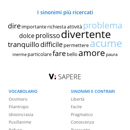
I sinonimi più ricercati
problema
dire
importante
richiesta
attività
divertente
prolisso
dolce
acume
tranquillo
difficile
permettere
amore
fare
particolare
bello
inerme
paura
SAPERE
VOCABOLARIO
SINONIMI E CONTRARI
Ossimoro
Libertà
Filantropo
Facile
Idiosincrasia
Pragmatico
Pusillanime
Conoscenza
Refuso
Riassunto