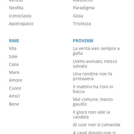
Neofita
Paradigma
Iconoclasta
Gioia
Apotropaico
Tristezza
RIME
PROVERBI
Vita
La verità vien sempre a
galla
Sole
Uomo avvisato, mezzo
Casa
salvato
Mare
Una rondine non fa
primavera
Amore
Il mattino ha l'oro in
Cuore
bocca
Amici
Mal comune, mezzo
Bene
gaudio
Il gioco non vale la
candela
Al cuor non si comanda
A caval donato non si