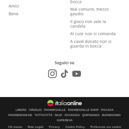
bocca
Amici
Mal comune, mezzo
Bene
gaudio
Il gioco non vale la
candela
Al cuor non si comanda
A caval donato non si
guarda in bocca
Seguici su
LIBERO
VIRGILIO
PAGINEGIALLE
PAGINEGIALLE SHOP
PGCASA
PAGINEBIANCHE
TUTTOCITTÀ
DILEI
SIVIAGGIA
QUIFINANZA
BUONISSIMO
SUPEREVA
Chi siamo
Note Legali
Privacy
Cookie Policy
Preferenze sui cookie