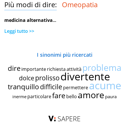
Più modi di dire:
Omeopatia
medicina alternativa
...
Leggi tutto >>
I sinonimi più ricercati
problema
dire
importante
richiesta
attività
divertente
prolisso
dolce
acume
tranquillo
difficile
permettere
amore
fare
particolare
bello
inerme
paura
SAPERE