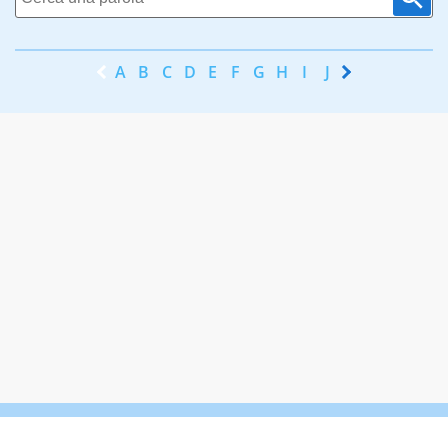
A
B
C
D
E
F
G
H
I
J
K
L
M
N