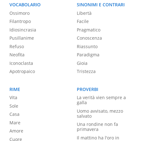
VOCABOLARIO
SINONIMI E CONTRARI
Ossimoro
Libertà
Filantropo
Facile
Idiosincrasia
Pragmatico
Pusillanime
Conoscenza
Refuso
Riassunto
Neofita
Paradigma
Iconoclasta
Gioia
Apotropaico
Tristezza
RIME
PROVERBI
Vita
La verità vien sempre a
galla
Sole
Uomo avvisato, mezzo
Casa
salvato
Mare
Una rondine non fa
primavera
Amore
Il mattino ha l'oro in
Cuore