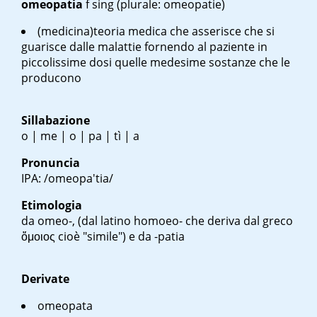
omeopatia
f sing
(plurale: omeopatie)
(medicina)teoria medica che asserisce che si
guarisce dalle malattie fornendo al paziente in
piccolissime dosi quelle medesime sostanze che le
producono
Sillabazione
o | me | o | pa | tì | a
Pronuncia
IPA: /omeopa'tia/
Etimologia
da omeo-, (dal latino
homoeo-
che deriva dal greco
ὅμοιος
cioè "simile") e da -patia
Derivate
omeopata