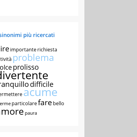
 sinonimi più ricercati
ire
importante
richiesta
problema
tività
prolisso
olce
divertente
ranquillo
difficile
acume
ermettere
fare
particolare
bello
nerme
amore
paura