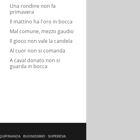
Una rondine non fa
primavera
Il mattino ha l'oro in bocca
Mal comune, mezzo gaudio
Il gioco non vale la candela
Al cuor non si comanda
A caval donato non si
guarda in bocca
QUIFINANZA
BUONISSIMO
SUPEREVA