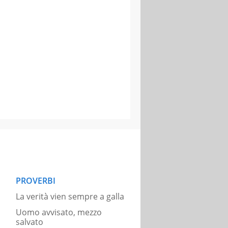
PROVERBI
La verità vien sempre a galla
Uomo avvisato, mezzo
salvato