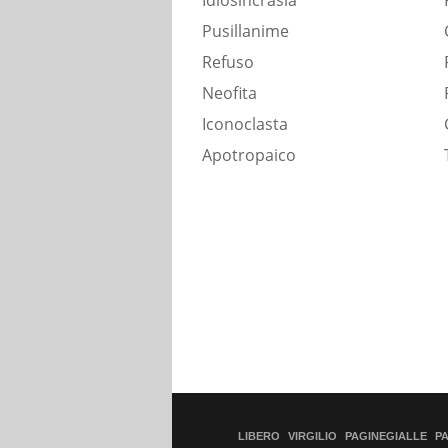
Idiosincrasia
Pusillanime
Refuso
Neofita
Iconoclasta
Apotropaico
LIBERO
VIRGILIO
PAGINEGIALLE
P